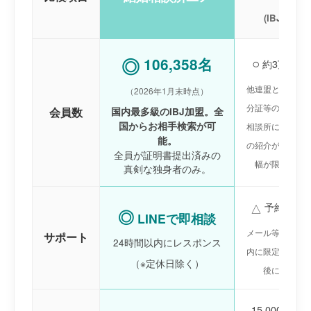
(IBJ以外の
○
◎
106,358名
約3万〜8
他連盟との提携
（2026年1月末時点）
分証等の提出は
会員数
国内最多級のIBJ加盟。全
国からお相手検索が可
相談所によって
能。
の紹介が優先さ
全員が証明書提出済みの
幅が限られる
真剣な独身者のみ。
予約制・
△
◎
LINEで即相談
メール等の返信
サポート
24時間以内にレスポンス
内に限定。状況
（※定休日除く）
後になるこ
15,000円〜2