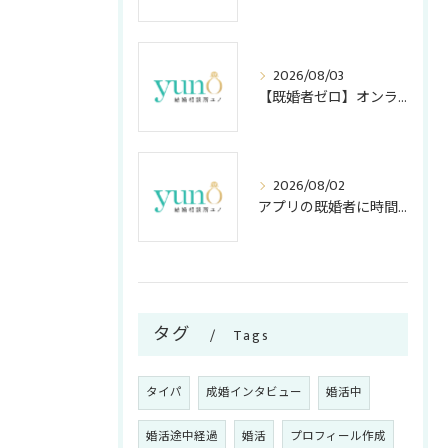
2026/08/03
【既婚者ゼロ】オンライン結婚相談所の「独身証明書」活用法！アプリ・店舗型との安全度＆コスト比較
2026/08/02
アプリの既婚者に時間を奪われない！アラサー女子が知っておくべき嘘の見破り方
タグ
Tags
タイパ
成婚インタビュー
婚活中
婚活途中経過
婚活
プロフィール作成