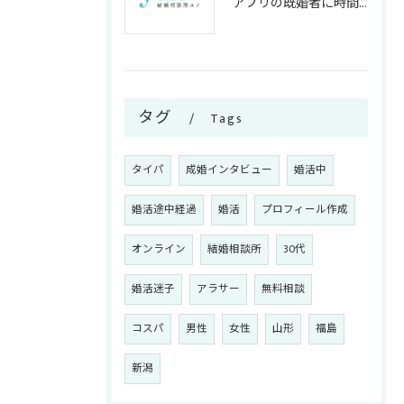
アプリの既婚者に時間を奪われない！アラサー女子が知っておくべき嘘の見破り方
タグ
Tags
タイパ
成婚インタビュー
婚活中
婚活途中経過
婚活
プロフィール作成
オンライン
結婚相談所
30代
婚活迷子
アラサー
無料相談
コスパ
男性
女性
山形
福島
新潟