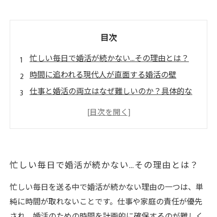
目次
忙しい毎日で婚活が続かない…その理由とは？
時間に追われる現代人が直面する婚活の壁
仕事と婚活の両立はなぜ難しいのか？具体的な
課題を探る
忙しいあなたにおすすめ！婚活を続けるための
時間管理術
結婚相談所を活用してストレスなく婚活を続け
忙しい毎日で婚活が続かない…その理由とは？
る方法
婚活の中断を防ぐ対策まとめ：無理なく理想の
忙しい毎日を送る中で婚活が続かない理由の一つは、単
パートナー探しを
純に時間が取れないことです。仕事や家庭の責任が優先
忙しい人でも婚活を続けられる！成功へのステ
され、婚活のための時間を計画的に確保するのが難しく