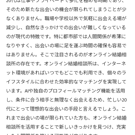
20代は仕事やプライベートで多忙を極める時期であり、
20代のための最新出会い方法まとめ―オンライ
そのため新たな出会いの機会が限られてしまうことが少
ン結婚相談所の可能性を知る
なくありません。職場や学校以外で気軽に出会える場が
オンライン結婚相談所を活用して、人生を変え
減少し、自然なきっかけでの出会いが難しくなっている
る出会いをつかもう！
のが現代の特徴です。特に都市部では人間関係が希薄に
なりやすく、出会いの場に足を運ぶ時間の確保も容易で
はありません。そこで注目されるのがオンライン結婚相
談所の存在です。オンライン結婚相談所は、インターネ
ット環境があればいつでもどこでも利用でき、個々のラ
イフスタイルに合わせた効率的なマッチングを実現して
います。AIや独自のプロフィールマッチング機能を活用
し、条件に合う相手と無理なく出会えるため、忙しい20
代にとって理想的な出会いの手段と言えるでしょう。こ
れまで出会いの場が限られていた方も、オンライン結婚
相談所を活用することで新しいきっかけを見つけ、充実