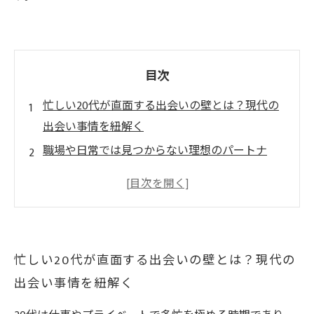
目次
忙しい20代が直面する出会いの壁とは？現代の
出会い事情を紐解く
職場や日常では見つからない理想のパートナ
ー、出会いのきっかけを探す方法
オンライン結婚相談所の魅力と活用術―自宅で
始める新しい出会い方
実際にオンライン結婚相談所で成婚した20代の
忙しい20代が直面する出会いの壁とは？現代の
体験談と成功の秘訣
出会い事情を紐解く
忙しい20代でも理想のパートナーと出会うため
に今すぐ始めるべき３つのステップ