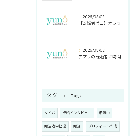
2026/08/03
【既婚者ゼロ】オンライン結婚相談所の「独身証明書」活用法！アプリ・店舗型との安全度＆コスト比較
2026/08/02
アプリの既婚者に時間を奪われない！アラサー女子が知っておくべき嘘の見破り方
タグ
Tags
タイパ
成婚インタビュー
婚活中
婚活途中経過
婚活
プロフィール作成