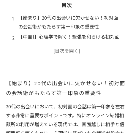
目次
【始まり】20代の出会いに欠かせない！初対面
の会話術がもたらす第一印象の重要性
【中盤1】心理学で解く！緊張を和らげる初対面
の会話テクニックとは？
【中盤2】自然なコミュニケーションを生む心理
のコツ〜相手の心をぐっと引き寄せる方法〜
【終わり1】オンライン結婚相談所で差をつけ
【始まり】20代の出会いに欠かせない！初対面
る！初対面会話術の実践ポイントまとめ
の会話術がもたらす第一印象の重要性
【終わり2】自分らしさを活かして！20代が使え
る会話のきっかけ作り術
20代の出会いにおいて、初対面の会話は第一印象を左右
心理学で変わる！初対面の会話が苦手な20代が
する非常に重要なポイントです。特にオンライン結婚相
自信を持つ3つの秘訣
談所の利用が増えている現代では、画面越しに相手と信
なぜ20代の出会いで“初対面の会話術”が成功の