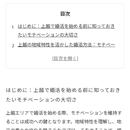
目次
はじめに：上越で婚活を始める前に知っておき
たいモチベーションの大切さ
上越の地域特性を活かした婚活方法：モチベー
ションを保つコツとは？
オンライン結婚相談所が教える、婚活の壁を乗
り越える具体的なステップ
迷いや挫折を感じた時に実践したい！上越で婚
はじめに：上越で婚活を始める前に知っておき
活を続けるための心構え
たいモチベーションの大切さ
理想のパートナーと出会い、成婚へ：上越で幸
せを掴む婚活成功ストーリー
上越エリアで婚活を始める際、モチベーションを維持す
上越で婚活を成功させるための最新オンライン
ることは成功への鍵となります。地域特性を理解し、地
結婚相談所のサービス紹介