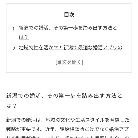
目次
新潟での婚活、その第一歩を踏み出す方法と
は？
地域特性を活かす！新潟で最適な婚活アプリの
選び方
婚活アプリ活用のコツ：新潟で効率よく出会い
を増やす秘訣
実際の利用者から学ぶ！新潟の婚活アプリ成功
新潟での婚活、その第一歩を踏み出す方法と
体験談
は？
安全に婚活アプリを使いこなすための新潟なら
ではの注意点
新潟での婚活は、地域の文化や生活スタイルを考慮した
忙しい現代人必見！婚活アプリで見つける新潟
戦略が重要です。近年、結婚相談所だけでなく婚活アプ
の理想のパートナー