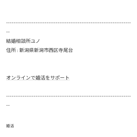
--------------------------------------------------------------------
--
結婚相談所ユノ
住所 : 新潟県新潟市西区寺尾台
オンラインで婚活をサポート
--------------------------------------------------------------------
--
婚活