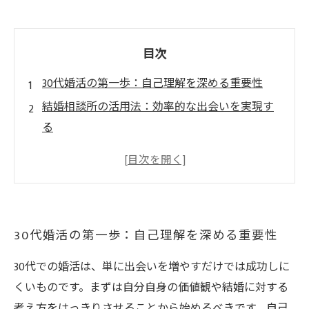
目次
30代婚活の第一歩：自己理解を深める重要性
結婚相談所の活用法：効率的な出会いを実現す
る
初対面での印象づけ：コミュニケーション術の
基本
婚活の壁を乗り越える：失敗から学ぶ心構えと
対策
30代婚活の第一歩：自己理解を深める重要性
理想のパートナーとの未来を築くための婚活戦
略まとめ
30代での婚活は、単に出会いを増やすだけでは成功しに
くいものです。まずは自分自身の価値観や結婚に対する
考え方をはっきりさせることから始めるべきです。自己