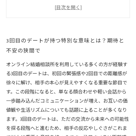
と表現に注目
体験談から学ぶ！3回目デートで判明した脈あり
サイン事例集
専門家が教える、3回目デートで見逃せない心理
3回目のデートが持つ特別な意味とは？期待と
的サインの見分け方
不安の狭間で
3回目デートで得られる確信を次に活かすための
ステップとは
オンライン結婚相談所を利用している多くの方が経験す
る3回目のデートは、初回の緊張感や2回目での距離感が
徐々に解け、相手の本心が見えやすくなる重要な節目で
す。この段階になると、単なる顔合わせや軽い会話から
一歩踏み込んだコミュニケーションが増え、お互いの価
値観や生活リズムについても話題に上ることが多くなり
ます。3回目のデートは、ただの交流から未来への可能性
を探る段階へと進むため、相手の反応やしぐさがこれま