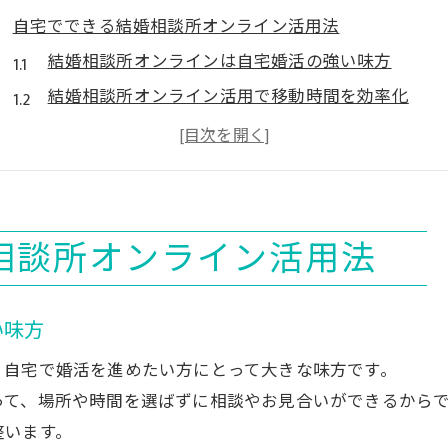
自宅でできる結婚相談所オンライン活用法
結婚相談所オンラインは自宅婚活の強い味方
結婚相談所オンライン活用で移動時間を効率化
自宅で始める結婚相談所オンラインの流れ
オンライン対応なら自宅で気軽に相談可能
結婚相談所オンライン活用で安心して婚活
自宅でオンライン結婚相談所を利用するときの注意
相談所オンライン活用法
結婚相談所のオンライン手順を徹底解説
結婚相談所オンライン登録から面談までの流れ
い味方
オンライン手順でスムーズな婚活を実現する方法
、自宅で婚活を進めたい方にとって大きな味方です。
結婚相談所オンライン利用時の基本操作解説
って、場所や時間を選ばずに相談やお見合いができるから
オンライン面談の準備と必要なポイント
整います。
結婚相談所オンライン初利用時の注意点