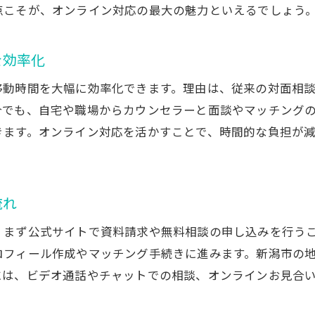
点こそが、オンライン対応の最大の魅力といえるでしょう
オンライン対応での手順トラブル回避法
オンライン婚活を新潟県で安心して進める方法
を効率化
結婚相談所オンラインで地元婚活を始めるコツ
移動時間を大幅に効率化できます。理由は、従来の対面相
オンライン対応で地域密着型の相談活用法
合でも、自宅や職場からカウンセラーと面談やマッチング
新潟県で結婚相談所オンラインを選ぶメリット
きます。オンライン対応を活かすことで、時間的な負担が
地元で安心できる結婚相談所オンラインの特徴
結婚相談所オンラインで地域情報もチェック
新潟県の結婚相談所オンライン活用の流れ
流れ
結婚相談所オンライン対応の流れと準備ポイント
、まず公式サイトで資料請求や無料相談の申し込みを行う
結婚相談所オンライン利用前の準備チェック
ロフィール作成やマッチング手続きに進みます。新潟市の
オンライン手順開始前に必要なものとは
には、ビデオ通話やチャットでの相談、オンラインお見合
結婚相談所オンラインで失敗しない段取り