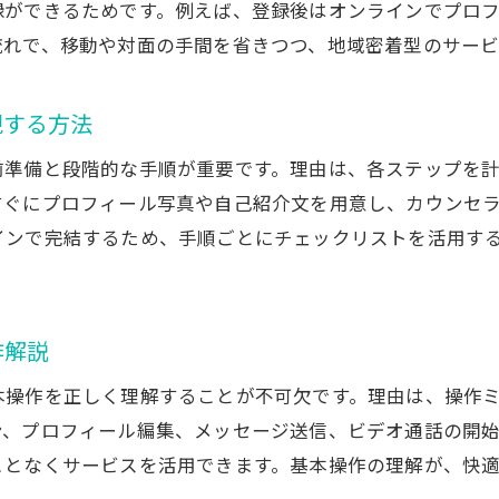
録ができるためです。例えば、登録後はオンラインでプロ
地元密着なら結婚相談所オンラインが最適
流れで、移動や対面の手間を省きつつ、地域密着型のサー
結婚相談所オンライン対応で地域婚活を応援
新潟市の婚活ニーズに合う結婚相談所オンライン
現する方法
忙しい方にも結婚相談所オンラインは便利
前準備と段階的な手順が重要です。理由は、各ステップを
オンライン結婚相談所の選択で未来が広がる理由
すぐにプロフィール写真や自己紹介文を用意し、カウンセ
インで完結するため、手順ごとにチェックリストを活用す
作解説
本操作を正しく理解することが不可欠です。理由は、操作
ン、プロフィール編集、メッセージ送信、ビデオ通話の開
ことなくサービスを活用できます。基本操作の理解が、快