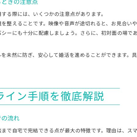
るときの注意点
結婚相談所オンラインで好印象を残す方法
用する際には、いくつかの注意点があります。
オンライン対応時の会話術を身につけよう
境を整えることです。映像や音声が途切れると、お見合い
結婚相談所オンラインお見合い失敗回避策
バシーにも十分に配慮しましょう。さらに、初対面の場で
成功率アップのための結婚相談所オンライン活用
結婚相談所オンライン利用でよくある不安と解消法
ルを未然に防ぎ、安心して婚活を進めることができます。
結婚相談所オンライン利用時のよくある不安とは
オンライン対応でのトラブル対策ポイント
結婚相談所オンラインの利用マナーも安心
オンライン婚活で不安を感じた時の対処法
ライン手順を徹底解説
結婚相談所オンライン利用の口コミや体験談
不安を解消する結婚相談所オンラインの工夫
での流れ
新潟県で結婚相談所オンライン対応を選ぶ理由
談まで自宅で完結できる点が最大の特徴です。理由は、ス
新潟県で結婚相談所オンラインが選ばれる背景