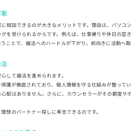
オンライン対応時の通信環境の整え方
結婚相談所オンラインの流れを事前に確認
可能
準備万端で結婚相談所オンラインを活用
軽に相談できるのが大きなメリットです。理由は、パソコ
マッチングアプリと結婚相談所オンラインの違いを比較
ングを受けられるからです。例えば、仕事帰りや休日の空
結婚相談所オンラインとアプリの特徴を徹底比較
整うことで、婚活へのハードルが下がり、前向きに活動へ取
安心安全なら結婚相談所オンラインがおすすめ
成婚率で比較する結婚相談所オンラインとアプリ
婚活
結婚相談所オンラインのサポート体制の違い
安心して婚活を進められます。
婚活方法選びは結婚相談所オンラインが鍵
ー保護が徹底されており、個人情報を守る仕組みが整って
結婚相談所オンラインとアプリの成功事例
る心配はありません。さらに、カウンセラーがその都度サ
婚活の成功を導くオンラインお見合いのコツ
て理想のパートナー探しに専念できるのです。
結婚相談所オンラインでお見合いを成功させる秘訣
オンラインお見合いの印象アップポイント