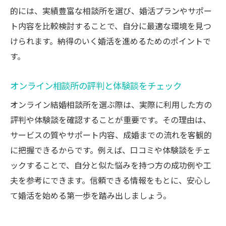
婚活バスツアーや自治体イベントの活用法
的には、実績豊富な相談所を選び、婚活プランやサポー
要注意人物を避けるコツと注意点
ト内容を比較検討することで、自分に最適な環境を見つ
評判の良い相談所を見極めるポイント
けられます。納得のいく婚活を進めるためのポイントで
自分に合った婚活サービスの選択方法
す。
埼玉で理想のパートナーに出会うために
オンライン相談所の評判と体験談をチェック
真剣婚活ならオンライン結婚相談所がおすすめ
真剣な婚活にはオンライン結婚相談所が最
オンライン結婚相談所を選ぶ際は、実際に利用した方の
適
評判や体験談を確認することが重要です。その理由は、
サービスの質やサポート内容、成婚までの流れを客観的
サポート体制が充実した相談所の魅力
に把握できるからです。例えば、口コミや体験談をチェ
埼玉で安心して婚活を始める方法
ックすることで、自分と似た悩みを持つ方の成功例や工
アプリとの違いを理解し自分に合う選択を
夫を参考にできます。信頼できる情報をもとに、安心し
口コミや体験談から学ぶ婚活成功事例
て婚活を始める第一歩を踏み出しましょう。
相談所利用で理想の結婚をかなえるコツ