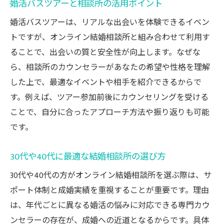
婚活バスツアーと相談所の活用ポイント
出会いの質を左右するサポート体制とは
婚活バスツアーは、リアルな出会いを体験できるイベン
埼玉で安心して婚活できるポイント
トですが、オンライン結婚相談所と組み合わせて利用す
評判や口コミを参考に比較する方法
ることで、出会いの質と安全性が向上します。なぜな
成婚へ近づくオンライン婚活の秘訣を紹介
ら、相談所のカウンセラーがあなたの希望や性格を理解
オンライン結婚相談所で成婚率を高める秘
した上で、最適なイベントや相手を紹介できるからで
訣
す。例えば、ツアー参加前後にカウンセリングを受ける
効率的な婚活ステップとマッチング例
ことで、自分に合ったアプローチ方法や振り返りも可能
サポートを活用して理想の相手と出会う
です。
埼玉の婚活イベントとの併用がおすすめ
30代や40代に最適な結婚相談所の選び方
30代40代女性が成婚に近づくポイント
安心して活動できる相談所の選び方
30代や40代の方がオンライン結婚相談所を選ぶ際は、サ
ポート体制と成婚実績を重視することが重要です。理由
埼玉県で出会いの質を高める方法を伝授
は、年代ごとに異なる婚活の悩みに対応できる専門カウ
オンライン結婚相談所で出会いの質を向上
ンセラーの存在が、成婚への近道となるからです。具体