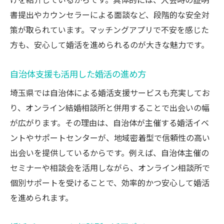
けを紹介しているからです。具体的には、入会時の証明
埼玉の自治体と連携した婚活サポート体制
書提出やカウンセラーによる面談など、段階的な安全対
埼玉で安全な婚活を叶える相談所選び
策が取られています。マッチングアプリで不安を感じた
方も、安心して婚活を進められるのが大きな魅力です。
20代後半から始める埼玉県の婚活新常識
20代後半女性が選ぶオンライン結婚相談所
自治体支援も活用した婚活の進め方
アプリと相談所の違いを知る第一歩
埼玉県では自治体による婚活支援サービスも充実してお
埼玉で理想の出会いを叶える婚活術
り、オンライン結婚相談所と併用することで出会いの幅
自治体やサポートセンターの活用方法
が広がります。その理由は、自治体が主催する婚活イベ
30代に向けて婚活を効率化するコツ
ントやサポートセンターが、地域密着型で信頼性の高い
婚活疲れ解消のための相談所活用法
出会いを提供しているからです。例えば、自治体主催の
アプリと結婚相談所の違いを徹底解説
セミナーや相談会を活用しながら、オンライン相談所で
オンライン結婚相談所とアプリの違いを解
個別サポートを受けることで、効率的かつ安心して婚活
説
を進められます。
真剣度と安全性で選ぶ婚活サービス