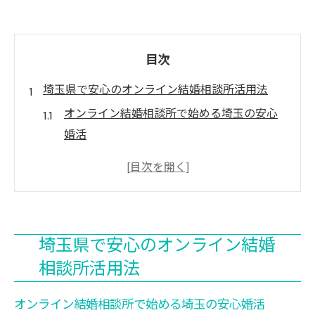
目次
埼玉県で安心のオンライン結婚相談所活用法
オンライン結婚相談所で始める埼玉の安心
婚活
要注意人物対策も万全な相談所利用法
自治体支援も活用した婚活の進め方
婚活バスツアーと相談所の活用ポイント
30代や40代に最適な結婚相談所の選び方
埼玉県で安心のオンライン結婚
オンライン相談所の評判と体験談をチェッ
相談所活用法
ク
マッチングアプリに疲れた女性へ贈る婚活術
オンライン結婚相談所で始める埼玉の安心婚活