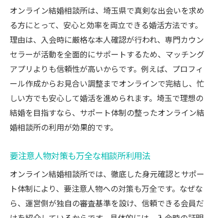
マッチングアプリ疲れに効く相談所婚活の
オンライン結婚相談所は、埼玉県で真剣な出会いを求め
魅力
る方にとって、安心と効率を両立できる婚活方法です。
埼玉でオンライン結婚相談所が選ばれる理
理由は、入会時に厳格な本人確認が行われ、専門カウン
由
セラーが活動を全面的にサポートするため、マッチング
サポート体制で安心の婚活を実現する方法
アプリよりも信頼性が高いからです。例えば、プロフィ
ール作成からお見合い調整までオンラインで完結し、忙
出会えない悩みを解消する婚活ステップ
しい方でも安心して婚活を進められます。埼玉で理想の
要注意人物を避ける賢い相談所の使い方
結婚を目指すなら、サポート体制の整ったオンライン結
30代女性に合う婚活方法の見極め方
婚相談所の利用が効果的です。
オンライン結婚相談所が叶える安全な出会いと
は
要注意人物対策も万全な相談所利用法
オンライン結婚相談所の安全対策を徹底解
オンライン結婚相談所では、徹底した身元確認とサポー
説
ト体制により、要注意人物への対策も万全です。なぜな
本人確認と身元保証で安心の出会いを実現
ら、運営側が独自の審査基準を設け、信頼できる会員だ
恋たまなど評判と相談所の比較ポイント