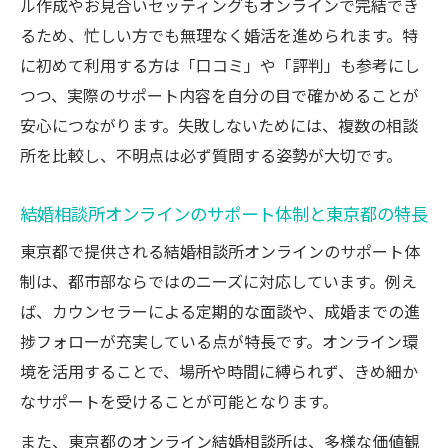
ハイクラス層向け結婚相談所オンラインの
ル作成やお見合いセッティングもオンラインで完結でき
特徴と魅力
るため、忙しい方でも無理なく婚活を進められます。特
東京都で注目の結婚相談所オンラインのサ
に初めて利用する方は「口コミ」や「評判」も参考にし
ービス内容
つつ、実際のサポート内容を自分の目で確かめることが
安心につながります。失敗しないためには、複数の相談
結婚相談所オンラインでハイクラス婚活を
所を比較し、不明点は必ず質問する姿勢が大切です。
実現する方法
結婚相談所オンラインの会員層とハイクラ
結婚相談所オンラインのサポート体制と東京都の特長
ス事例紹介
東京都で提供される結婚相談所オンラインのサポート体
30代女性が感じたオンライン婚活のリアルな魅
制は、都市部ならではのニーズに対応しています。例え
力
ば、カウンセラーによる定期的な面談や、成婚までの進
30代女性が選ぶ結婚相談所オンラインの魅
捗フォローが充実している点が特長です。オンライン環
力とは
境を活用することで、場所や時間に縛られず、きめ細か
結婚相談所オンラインで30代女性が得た実
なサポートを受けることが可能となります。
体験
また、東京都のオンライン結婚相談所は、多様な価値観