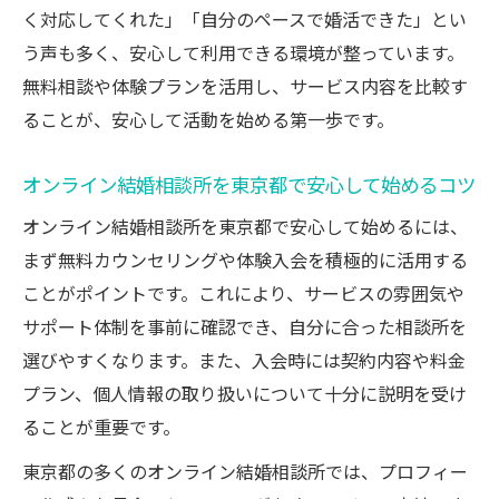
口コミで話題の結婚相談所オンライン活用
く対応してくれた」「自分のペースで婚活できた」とい
術
う声も多く、安心して利用できる環境が整っています。
東京都で結婚相談所オンラインの評判が高
無料相談や体験プランを活用し、サービス内容を比較す
い理由
ることが、安心して活動を始める第一歩です。
結婚相談所オンラインの口コミと東京都の
体験談
オンライン結婚相談所を東京都で安心して始めるコツ
信頼できる結婚相談所オンラインの口コミ
オンライン結婚相談所を東京都で安心して始めるには、
活用法
まず無料カウンセリングや体験入会を積極的に活用する
結婚相談所オンラインの評判を比較する際
ことがポイントです。これにより、サービスの雰囲気や
の見るべき点
サポート体制を事前に確認でき、自分に合った相談所を
ハイクラスにも対応するオンライン相談所の特
選びやすくなります。また、入会時には契約内容や料金
徴
プラン、個人情報の取り扱いについて十分に説明を受け
結婚相談所オンラインのハイクラス対応サ
ることが重要です。
ービスとは
東京都の多くのオンライン結婚相談所では、プロフィー