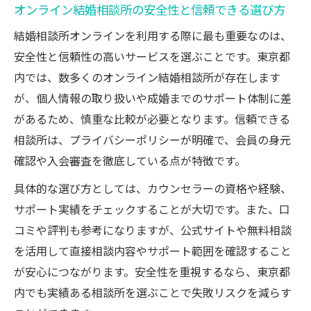
オンライン結婚相談所の安全性と信頼できる選び方
東京都で結婚相談所オンラインが注目され
結婚相談所オンラインを利用する際に最も重要なのは、
る理由を解説
安全性と信頼性の高いサービスを選ぶことです。東京都
結婚相談所オンライン選びが東京都で注目され
内では、数多くのオンライン結婚相談所が存在します
る理由
が、個人情報の取り扱いや成婚までのサポート体制に差
東京都で結婚相談所オンラインが人気の背
があるため、慎重な比較が必要となります。信頼できる
景とは
相談所は、プライバシーポリシーが明確で、会員の身元
結婚相談所オンラインが東京都で選ばれる
確認や入会審査を徹底している点が特徴です。
決め手
具体的な選び方としては、カウンセラーの資格や経験、
東京都のライフスタイルに合う結婚相談所
サポート実績をチェックすることが大切です。また、口
オンライン活用法
コミや評判も参考になりますが、公式サイトや無料相談
結婚相談所オンラインの東京都特有のメリ
を活用して直接相談内容やサポート範囲を確認すること
ットとは
が安心につながります。安全性を重視するなら、東京都
東京都で効率的に婚活できる結婚相談所オ
内でも実績ある相談所を選ぶことで失敗リスクを減らす
ンラインの魅力