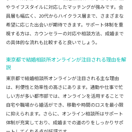
東京都で30代女性に人気の結婚相談所オン
やライフスタイルに対応したマッチングが強みです。会
ライン活用法
員層も幅広く、20代からハイクラス層まで、さまざまな
結婚相談所オンラインのリアルな体験談を
希望に応じた出会いが期待できます。サポート体制を重
紹介
視する方は、カウンセラーの対応や相談方法、成婚まで
30代婚活で結婚相談所オンラインを活用す
の具体的な流れも比較すると良いでしょう。
るメリット
東京都で結婚相談所オンラインが注目される理由を解
説
東京都で結婚相談所オンラインが注目される主な理由
は、利便性と効率性の高さにあります。通勤や仕事で忙
しい方が多い都市部では、オンラインを活用することで
自宅や職場から婚活ができ、移動や時間のロスを最小限
に抑えられます。さらに、オンライン相談所はサポート
体制が充実しており、成婚までの道のりをしっかりサポ
ートしてくれる点が好評です。