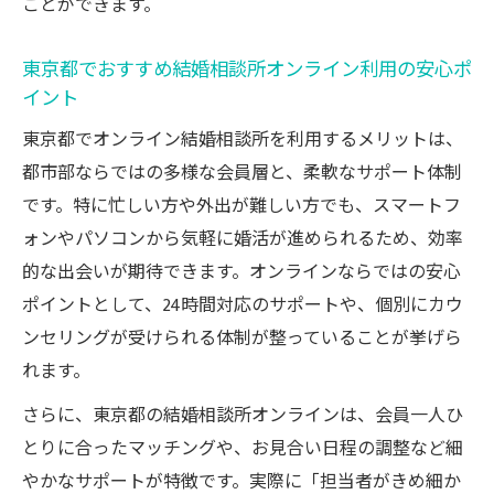
ことができます。
効率よく婚活したいならオンライン相談所がお
すすめ
東京都でおすすめ結婚相談所オンライン利用の安心ポ
イント
結婚相談所オンラインで効率よく婚活を進
める方法
東京都でオンライン結婚相談所を利用するメリットは、
都市部ならではの多様な会員層と、柔軟なサポート体制
東京都で結婚相談所オンラインを活用した
です。特に忙しい方や外出が難しい方でも、スマートフ
時間節約術
ォンやパソコンから気軽に婚活が進められるため、効率
忙しい方必見の結婚相談所オンライン活用
的な出会いが期待できます。オンラインならではの安心
ポイント
ポイントとして、24時間対応のサポートや、個別にカウ
結婚相談所オンラインの効率的な利用法と
ンセリングが受けられる体制が整っていることが挙げら
東京都の実情
れます。
オンライン結婚相談所で理想の出会いを効
さらに、東京都の結婚相談所オンラインは、会員一人ひ
率化
とりに合ったマッチングや、お見合い日程の調整など細
口コミで評判の結婚相談所オンラインの活用法
やかなサポートが特徴です。実際に「担当者がきめ細か