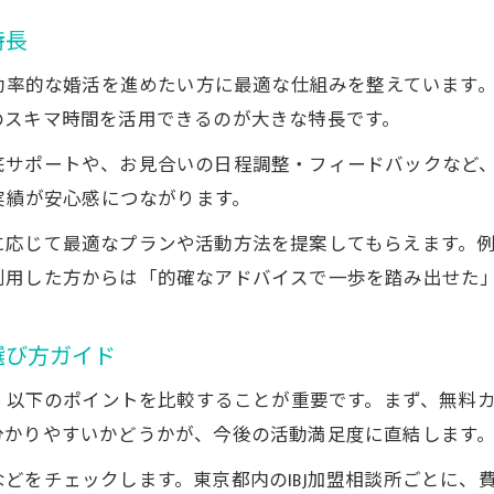
効率的な婚活に繋がるカウンセリングの流れ解説
特長
IBJオンライン結婚相談所のカウンセリング手順を解説
オンライン結婚相談所の婚活サポートの流れ
で効率的な婚活を進めたい方に最適な仕組みを整えています
無料カウンセリングで分かるIBJの婚活プロセス
のスキマ時間を活用できるのが大きな特長です。
IBJオンライン結婚相談所の相談から成婚までの流れ
底サポートや、お見合いの日程調整・フィードバックなど
効率良く婚活を進めるIBJカウンセリングのポイント
婚実績が安心感につながります。
サポート内容に注目したIBJオンライン相談所の選び方
に応じて最適なプランや活動方法を提案してもらえます。
IBJオンライン結婚相談所の充実サポートの実態
利用した方からは「的確なアドバイスで一歩を踏み出せた
オンライン結婚相談所IBJ選びで重視すべきサポート内
無料カウンセリングで分かるIBJのサポート体制
選び方ガイド
IBJオンライン結婚相談所のサポート事例と特徴
は、以下のポイントを比較することが重要です。まず、無料
オンライン結婚相談所IBJの安心サポートを選ぶコツ
分かりやすいかどうかが、今後の活動満足度に直結します
どをチェックします。東京都内のIBJ加盟相談所ごとに、