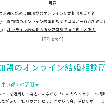
目次
東京都で始めるIBJ加盟のオンライン結婚相談所活用術
IBJ加盟のオンライン結婚相談所の基本と東京都での活
オンライン結婚相談所を東京都で選ぶ理由と魅力
東京都で効率的な婚活を実現するIBJの特長
オンライン結婚相談所IBJの東京都での選び方ガイド
IBJオンライン結婚相談所の東京都でのサポート体制
無料カウンセリングで分かるIBJの魅力と特徴
J加盟のオンライン結婚相談
IBJオンライン結婚相談所の無料カウンセリングの流れ
オンライン結婚相談所IBJの魅力を体感できる相談内容
と東京都での活用法
無料カウンセリングで感じるIBJの強みと安心ポイント
ーネットを活用して自宅にいながらプロのカウンセラーと相
東京都のIBJオンライン結婚相談所で得られるサポート
人気があり、無料カウンセリングから入会、活動サポート
IBJオンライン結婚相談所の無料カウンセリング活用法