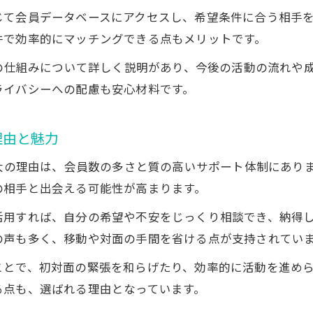
じて会員データベースにアクセスし、希望条件に合う相手
オンライン結婚相談所選びで後悔しない比較ポイント
件で効率的にマッチングできる点もメリットです。
オンライン結婚相談所と他サービス比較の重要性
Jの仕組みについて詳しく説明があり、今後の活動の流れや
IBJオンライン結婚相談所の比較で見る選び方のコツ
ライバシーへの配慮も安心材料です。
無料カウンセリングを活用したIBJ比較のポイント
オンライン結婚相談所IBJの料金やサービスの違いに注
理由と魅力
東京都でIBJオンライン結婚相談所を選ぶ比較基準
最大の理由は、会員数の多さと質の高いサポート体制にありま
自分に合うIBJを見極める無料面談のすすめ
の相手と出会える可能性が高まります。
IBJオンライン結婚相談所の無料面談で分かる相性
オンライン結婚相談所IBJの面談で確認すべきポイント
活用すれば、自分の希望や不安をじっくり相談でき、納得
の声も多く、移動や対面の手間を省ける点が支持されてい
無料面談で理想の結婚相談所IBJを選ぶ方法
IBJ加盟のオンライン結婚相談所の面談体験で見える本
ことで、初対面の緊張を和らげたり、効率的に活動を進め
る点も、選ばれる理由となっています。
自分に合うIBJを見つけるための無料面談活用術