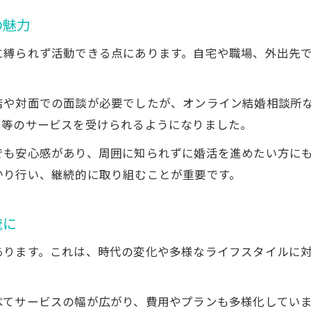
サポート体制が充実したオンライン結婚相談所を探す
の魅力
オンライン結婚相談所のサポート内容を徹底比較
オンライン婚活で受けられるカウンセリングの魅力
に縛られず活動できる点にあります。自宅や職場、外出先
初めてでも安心できるオンラインサポートの実例
サポートが手厚いオンライン相談所の見極め方
店や対面での面談が必要でしたが、オンライン結婚相談所
オンライン婚活の不安を解消する相談体制
同等のサービスを受けられるようになりました。
初めてでも安心できるオンライン婚活の始め方
でも安心感があり、周囲に知られずに婚活を進めたい方に
オンライン婚活の始め方と必要な準備とは
かり行い、継続的に取り組むことが重要です。
オンライン結婚相談所で安心して始めるコツ
初回カウンセリングを活用したオンライン婚活
流に
プロフィール作成のポイントとオンラインのコツ
あります。これは、時代の変化や多様なライフスタイルに
オンライン婚活のマナーや注意点を知ろう
べてサービスの幅が広がり、費用やプランも多様化してい