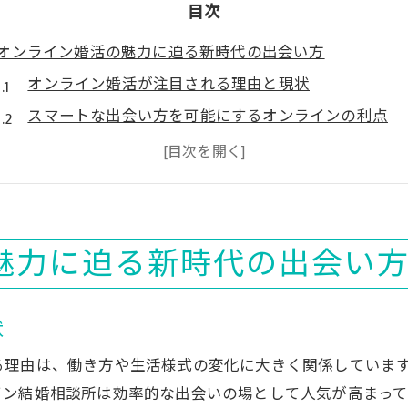
目次
オンライン婚活の魅力に迫る新時代の出会い方
オンライン婚活が注目される理由と現状
スマートな出会い方を可能にするオンラインの利点
時間や場所を選ばないオンライン婚活の魅力
新時代に適した婚活はオンラインが主流に
オンライン結婚相談所ならではの安心感とは
結婚相談所をオンラインで活用する利点とは
魅力に迫る新時代の出会い
自宅で始めるオンライン結婚相談所のメリット
オンラインなら効率よく婚活を進められる理由
状
オンライン結婚相談所で感じるサポート体制の強み
る理由は、働き方や生活様式の変化に大きく関係していま
移動不要で便利なオンライン婚活サービスの特徴
イン結婚相談所は効率的な出会いの場として人気が高まって
費用対効果が高いオンライン結婚相談所の選び方