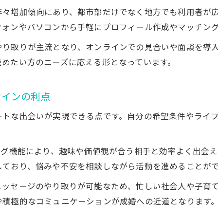
年々増加傾向にあり、都市部だけでなく地方でも利用者が
成婚を目指すならオンライン結婚相談所が有力な理由
フォンやパソコンから手軽にプロフィール作成やマッチン
高い成婚率を誇るオンライン結婚相談所の実力
やり取りが主流となり、オンラインでの見合いや面談を導
オンライン婚活で真剣な出会いが叶う理由
進めたい方のニーズに応える形となっています。
オンライン結婚相談所の成婚サポート体制とは
オンライン婚活で短期間成婚を目指すコツ
ラインの利点
安心して活動できるオンライン相談所の特徴
ートな出会いが実現できる点です。自分の希望条件やライ
自分に合うオンライン婚活サービスの選び方
オンライン結婚相談所ランキングの活用方法
比較ポイントを押さえたサービス選びのコツ
ング機能により、趣味や価値観が合う相手と効率よく出会
しており、悩みや不安を相談しながら活動を進めることが
ライフスタイルに合うオンライン婚活サービスの見極
会員層や年齢層を考慮したオンライン選び
メッセージのやり取りが可能なため、忙しい社会人や子育
や積極的なコミュニケーションが成婚への近道となります
オンライン相談所の口コミや評判の見方