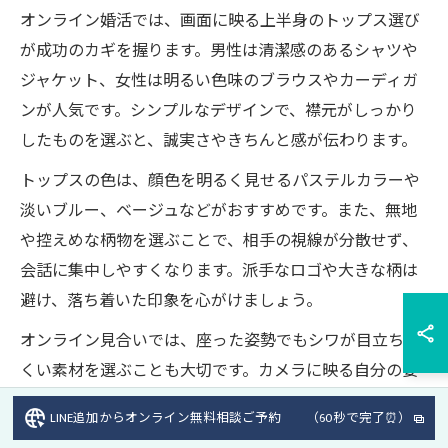
オンライン婚活では、画面に映る上半身のトップス選び
が成功のカギを握ります。男性は清潔感のあるシャツや
ジャケット、女性は明るい色味のブラウスやカーディガ
ンが人気です。シンプルなデザインで、襟元がしっかり
したものを選ぶと、誠実さやきちんと感が伝わります。
トップスの色は、顔色を明るく見せるパステルカラーや
淡いブルー、ベージュなどがおすすめです。また、無地
や控えめな柄物を選ぶことで、相手の視線が分散せず、
会話に集中しやすくなります。派手なロゴや大きな柄は
避け、落ち着いた印象を心がけましょう。
オンライン見合いでは、座った姿勢でもシワが目立ちに
くい素材を選ぶことも大切です。カメラに映る自分の姿
を事前にチェックし、身だしなみを整えておくことで、
LINE追加からオンライン無料相談ご予約 （60秒で完了⏰）
安心して会話に臨めます。服装で迷った場合は、ホテル