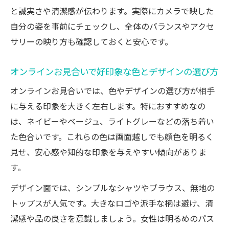
カメラ越しに伝わる服装の選び方
と誠実さや清潔感が伝わります。実際にカメラで映した
自分の姿を事前にチェックし、全体のバランスやアクセ
オンラインで映える素材とデザインの選び
サリーの映り方も確認しておくと安心です。
方
カメラ映えする背景と服装の工夫ポイント
オンラインお見合いで好印象な色とデザインの選び方
オンライン婚活で選ぶべきトップスの特徴
オンラインお見合いでは、色やデザインの選び方が相手
顔周りを明るく見せるカラーコーデ術
に与える印象を大きく左右します。特におすすめなの
オンラインお見合いに最適なアクセサリー
は、ネイビーやベージュ、ライトグレーなどの落ち着い
選び
た色合いです。これらの色は画面越しでも顔色を明るく
オンラインで仮交際率アップの秘訣
見せ、安心感や知的な印象を与えやすい傾向がありま
オンライン婚活で仮交際につながる服装戦
す。
略
デザイン面では、シンプルなシャツやブラウス、無地の
第一印象を上げるオンライン服装の工夫
トップスが人気です。大きなロゴや派手な柄は避け、清
カメラ越しで好感度が高まる着こなし術
潔感や品の良さを意識しましょう。女性は明るめのパス