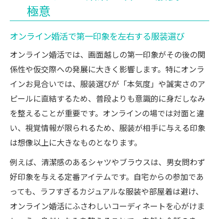
極意
オンライン婚活で避けたい服装と注意点
好印象を叶えるオンライン服装術
オンライン婚活で第一印象を左右する服装選び
オンライン婚活で清潔感を演出するコツ
オンライン婚活では、画面越しの第一印象がその後の関
オンラインお見合いで選びたいおすすめア
係性や仮交際への発展に大きく影響します。特にオンラ
イテム
インお見合いでは、服装選びが「本気度」や誠実さのア
男女別オンライン服装マナーのポイント
ピールに直結するため、普段よりも意識的に身だしなみ
カメラ越しで映える小物使いと工夫
を整えることが重要です。オンラインの場では対面と違
い、視覚情報が限られるため、服装が相手に与える印象
オンライン婚活で本気度が伝わる着こなし
は想像以上に大きなものとなります。
術
婚活成功へ導くオンラインの装い方
例えば、清潔感のあるシャツやブラウスは、男女問わず
オンライン婚活で差がつく服装の選び方
好印象を与える定番アイテムです。自宅からの参加であ
っても、ラフすぎるカジュアルな服装や部屋着は避け、
仮交際につなげるオンラインの装いポイン
オンライン婚活にふさわしいコーディネートを心がけま
ト