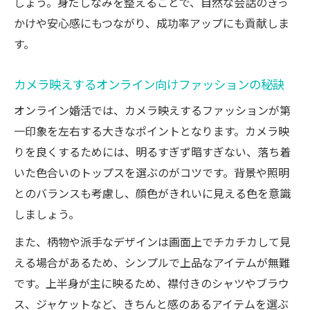
しょう。身だしなみを整えることで、自然な会話のきっ
清潔感と自然体を両立するオンラインの服
かけや安心感にもつながり、成功率アップにも貢献しま
装
す。
オンラインお見合い成功のための装い準備
法
カメラ映えするオンライン向けファッションの秘訣
ホテルラウンジ基準にも合うオンライン服
オンライン婚活では、カメラ映えするファッションが第
装術
一印象を左右する大きなポイントとなります。カメラ映
清潔感を演出したい方必見の工夫
りを良くするためには、明るすぎず暗すぎない、落ち着
オンライン婚活で好印象な清潔感の出し方
いた色合いのトップスを選ぶのがコツです。背景や照明
カメラ映えする清潔感ある色選びのコツ
とのバランスも考慮し、顔色がきれいに見える色を意識
オンライン服装で注意したい身だしなみポ
しましょう。
イント
また、柄物や派手なデザインは画面上でチカチカして見
男女問わず使えるオンライン清潔感アップ
える場合があるため、シンプルで上品なアイテムが無難
術
です。上半身が主に映るため、襟付きのシャツやブラウ
オンラインお見合いで避けたいNGアイテム
ス、ジャケットなど、きちんと感のあるアイテムを選ぶ