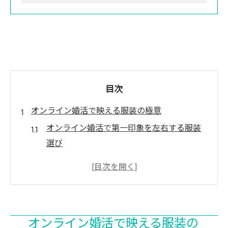
目次
オンライン婚活で映える服装の極意
オンライン婚活で第一印象を左右する服装
選び
カメラ映えするオンライン向けファッショ
ンの秘訣
オンラインお見合いで好印象な色とデザイ
ンの選び方
オンライン婚活で映える服装の
男性女性別オンライン婚活の服装ポイント