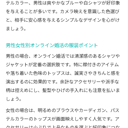
オンラインお見合い成功へ導く色選びのコ
テルカラー、男性は爽やかなブルーや白シャツが好印象
ツ
を与えることが多いです。カメラ映えを意識した色選び
会話が弾むオンライン婚活のファッション
と、相手に安心感を与えるシンプルなデザインを心がけ
術
ましょう。
男性女性別オンライン婚活の服装ポイント
男性の場合、オンライン婚活では清潔感のあるシャツや
ジャケットが定番の選択肢です。特に襟付きのアイテム
や落ち着いた色味のトップスは、誠実さやきちんと感を
演出するのに効果的です。余計なアクセサリーや派手な
柄は控えめにし、髪型やひげの手入れにも注意を払いま
しょう。
女性の場合は、明るめのブラウスやカーディガン、パス
テルカラーのトップスが画面映えしやすく人気です。ア
クセサリーは小ぶりで上品なものを選ぶと好印象につな