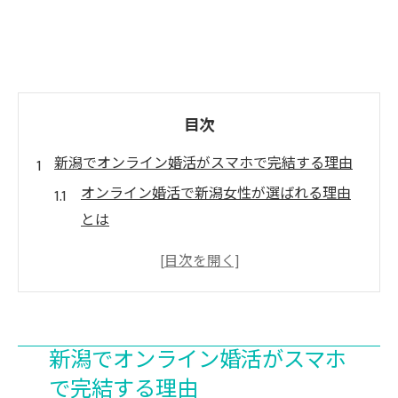
目次
新潟でオンライン婚活がスマホで完結する理由
オンライン婚活で新潟女性が選ばれる理由
とは
スマホ完結で婚活を始めるメリットと安心
感
オンライン対応が新潟婚活で広がる背景
スマホ一台で叶う効率的な婚活の進め方
新潟でオンライン婚活がスマホ
新潟で今オンライン婚活が注目されるワケ
で完結する理由