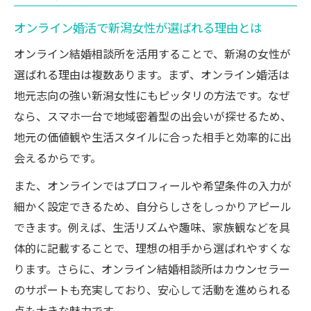
オンライン結婚相談所の特徴と選び方を解説
オンライン結婚相談所の基本的な特徴を知
オンライン婚活で新潟女性が選ばれる理由とは
る
オンライン結婚相談所を活用することで、新潟の女性が
新潟婚活に合うオンライン相談所の選び方
選ばれる理由は複数あります。まず、オンライン婚活は
スマホ完結型相談所のメリットと注意点
地元志向の強い新潟女性にもピッタリの方法です。なぜ
オンライン相談所で安心して婚活を進める
なら、スマホ一台で地域密着型の出会いが探せるため、
コツ
地元の価値観や生活スタイルに合った相手と効率的に出
会えるからです。
自分に合うオンライン結婚相談所の探し方
忙しい女性にこそおすすめの婚活スタイル
また、オンラインではプロフィールや希望条件の入力が
忙しい毎日でもオンライン婚活なら続けや
細かく設定できるため、自分らしさをしっかりアピール
すい
できます。例えば、生活リズムや趣味、家族観などを具
体的に記載することで、理想の相手から選ばれやすくな
スマホ完結型婚活が働く女性に支持される
ります。さらに、オンライン結婚相談所はカウンセラー
理由
のサポートも充実しており、安心して活動を進められる
オンライン婚活で時間を有効活用する方法