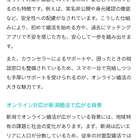
新潟ならではの婚活支援とオンライン活用
るのも特徴です。例えば、実名非公開や身元確認の徹底
術
など、安全性への配慮がなされています。こうした仕組
スマホ完結で安心できる公的サポートの活
みにより、初めて婚活を始める方や、過去にマッチング
用法
アプリで不安を感じた方も、安心して一歩を踏み出せま
す。
公的支援を利用したオンライン婚活の流れ
安心感を高める公的婚活支援のポイント
また、カウンセラーによるサポートや、困ったときの相
談窓口も整備されているため、スマホ一台で完結しつつ
オンラインなら理想の相手探しもスマートに進
も手厚いサポートを受けられるのが、オンライン婚活の
む
大きな魅力です。
オンライン婚活で理想の相手に出会うコツ
スマホ完結型で効率的な相手探しを実現
オンライン対応が新潟婚活で広がる背景
オンライン活用で条件ミスマッチを減らす
新潟でオンライン婚活が広がっている背景には、地域特
方法
有の課題と社会の変化があります。まず、新潟は広いエ
理想の相手を見つけるオンライン婚活戦略
リアに人口が分散しているため、従来の対面型婚活では