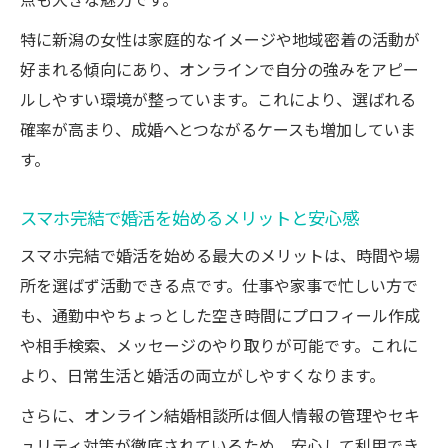
点も大きな魅力です。
在宅でも安心して始められる婚活スタイル
特に新潟の女性は家庭的なイメージや地域密着の活動が
仕事と両立できるオンライン新潟婚活の魅
好まれる傾向にあり、オンラインで自分の強みをアピー
力
ルしやすい環境が整っています。これにより、選ばれる
スマホ一台で始める新潟婚活の魅力とは
確率が高まり、成婚へとつながるケースも増加していま
スマホだけで新潟婚活を始める手軽さの魅
す。
力
オンライン婚活が提供する新しい出会い方
スマホ完結で婚活を始めるメリットと安心感
スマホ完結で実感する婚活の効率と自由度
スマホ完結で婚活を始める最大のメリットは、時間や場
新潟女性がスマホで婚活を選ぶ理由を解説
所を選ばず活動できる点です。仕事や家事で忙しい方で
オンライン婚活で生活に自然に溶け込む出
も、通勤中やちょっとした空き時間にプロフィール作成
会い
や相手検索、メッセージのやり取りが可能です。これに
公的支援を活用した安心の婚活方法を紹介
より、日常生活と婚活の両立がしやすくなります。
オンライン婚活で公的支援を有効活用する
さらに、オンライン結婚相談所は個人情報の管理やセキ
方法
ュリティ対策が徹底されているため、安心して利用でき