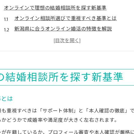
オンラインで理想の結婚相談所を探す新基準
オンライン相談所選びで重視すべき基準とは
新潟県に合うオンライン婚活の特徴を解説
オンライン結婚相談所の強みを徹底比較
安心できるオンライン婚活の選び方ポイント
オンラインサービス活用のメリットと注意点
新潟県で失敗しない相談所選びの秘訣
の結婚相談所を探す新基準
新潟県の婚活事情とオンライン相談所の違い
オンライン結婚相談所を選ぶときの注意点
準とは
失敗しないオンライン相談所選びのコツ
最も重視すべきは「サポート体制」と「本人確認の徹底」
オンラインで確認すべきサポート体制とは
るかどうかで成婚率や満足度が大きく左右されます。
無料相談を活用した賢い選び方のポイント
ーが在籍しているか、プロフィール審査や本人確認が厳格
迷わないオンライン婚活の選択ポイント