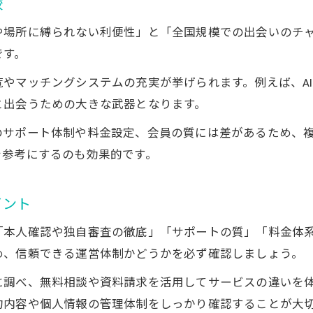
較
オンライン相談所で理想の相手に出会うコツ
無料カウンセリングを賢く活用する方法
や場所に縛られない利便性」と「全国規模での出会いのチ
オンライン婚活で効率良く進める実践ポイント
です。
成婚率が高いオンライン相談所の選び方
やマッチングシステムの充実が挙げられます。例えば、A
口コミを参考にオンライン相談所を厳選する
と出会うための大きな武器となります。
後悔しないためのオンライン婚活成功術
のサポート体制や料金設定、会員の質には差があるため、
オンライン結婚相談所で失敗しない心得
を参考にするのも効果的です。
短期間で成婚するためのオンライン活用法
オンライン婚活で後悔しない判断基準とは
イント
失敗しないためのオンライン婚活体験談紹介
「本人確認や独自審査の徹底」「サポートの質」「料金体系
オンライン相談所のサービスを最大限使いこなす
め、信頼できる運営体制かどうかを必ず確認しましょう。
に調べ、無料相談や資料請求を活用してサービスの違いを
約内容や個人情報の管理体制をしっかり確認することが大