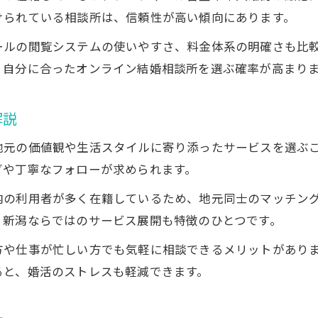
けられている相談所は、信頼性が高い傾向にあります。
オンライン結婚相談所選びで失敗しないチェック項
ールの閲覧システムの使いやすさ、料金体系の明確さも比
相談所のサポート内容とオンラインの違いを比較
、自分に合ったオンライン結婚相談所を選ぶ確率が高まり
成婚までの流れをオンラインで効率化する方法
オンライン婚活で押さえるべき選択基準
解説
オンライン相談所の料金体系を賢く比較する
地元の価値観や生活スタイルに寄り添ったサービスを選ぶ
安心できるオンライン婚活のチェック項目
グや丁寧なフォローが求められます。
オンライン結婚相談所選びで重視すべき安全対策
本人確認が徹底されたオンライン相談所の選び方
内の利用者が多く在籍しているため、地元同士のマッチン
、新潟ならではのサービス展開も特徴のひとつです。
サポート体制が充実したオンライン相談所比較
オンライン婚活で信頼できる相談所を見極める
方や仕事が忙しい方でも気軽に相談できるメリットがあり
ると、婚活のストレスも軽減できます。
プロフィール作成支援があるオンラインサービス
満足度が高まる結婚相談所選びの実践法