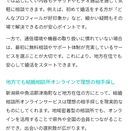
結婚相談所オンラインが支持される安心ポ
では話しにくい内容もチャットやビデオ通話を通じて気
イント
軽に相談できます。例えば、初めて婚活をする方が「ど
んなプロフィールが好印象か」など、細かい疑問もその
結婚相談所オンラインで得られるサポート
場で解決できるのが安心ポイントです。
体験
結婚相談所オンライン利用者が感じた信頼
一方で、通信環境や機器の取り扱いに慣れていない場合
性とは
は、最初に無料相談やサポート体制が充実しているサー
結婚相談所オンラインの個人情報保護の工
ビスを選ぶことが大切です。これにより、地方在住でも
夫
安心して婚活をスタートできます。
結婚相談所オンラインで相談しやすい環境
地方でも結婚相談所オンラインで理想の相手探し
作り
新潟県中魚沼郡津南町など地方在住の方にとって、結婚
地方在住者がオンライン婚活で得たメリット
相談所オンラインサービスは理想の相手探しを現実的な
結婚相談所オンラインで実現する地方婚活
ものにしてくれます。地域密着型の相談所でも、オンラ
の魅力
インを活用することで県外や全国の会員とつながること
地方在住でも結婚相談所オンラインで豊富
ができ、出会いの選択肢が広がります。