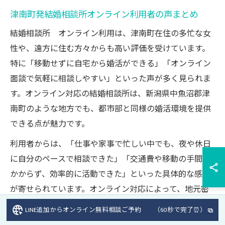
津南町発結婚相談所オンライン利用者の声まとめ
結婚相談所 オンライン利用は、津南町在住の多忙な女
性や、遠方に住む方々からも高い評価を受けています。
特に「移動せずに自宅から婚活ができる」「オンライン
面談で気軽に相談しやすい」といった声が多く見られま
す。オンライン対応の結婚相談所は、新潟県中魚沼郡津
南町のような地方でも、都市部と同様の婚活環境を提供
できる点が魅力です。
利用者からは、「仕事や家事で忙しい中でも、夜や休日
に自分のペースで相談できた」「交通費や移動の手間が
かからず、効率的に活動できた」といった具体的な感想
が寄せられています。オンライン対応によって、地元密
着型サービスと広域の出会いの両方を活用できるため、
LINE追加からオンライン無料相談ご予約 （60秒で完了⏰）
成婚までの道のりが現実的に感じられるという意見も多