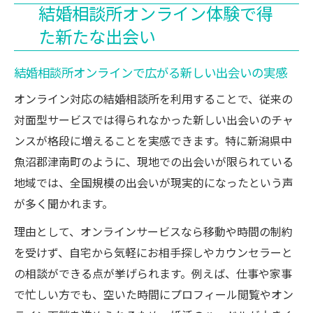
結婚相談所オンライン体験で得
結婚相談所オンライン利用後の驚きの変化
た新たな出会い
とは
結婚相談所オンライン体験者が語る出会い
結婚相談所オンラインで広がる新しい出会いの実感
方の違い
オンライン対応の結婚相談所を利用することで、従来の
津南町女性が語る結婚相談所利用の本音
対面型サービスでは得られなかった新しい出会いのチャ
津南町女性が実感した結婚相談所オンライ
ンスが格段に増えることを実感できます。特に新潟県中
ンの良さ
魚沼郡津南町のように、現地での出会いが限られている
結婚相談所オンラインに寄せられる津南町
地域では、全国規模の出会いが現実的になったという声
女性の声
が多く聞かれます。
津南町女性が感じた結婚相談所オンライン
理由として、オンラインサービスなら移動や時間の制約
の安心感
を受けず、自宅から気軽にお相手探しやカウンセラーと
結婚相談所オンライン利用で変わる婚活意
の相談ができる点が挙げられます。例えば、仕事や家事
識
で忙しい方でも、空いた時間にプロフィール閲覧やオン
津南町女性が選ぶ結婚相談所オンラインの