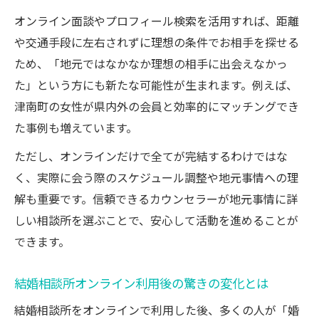
な出会い
オンライン面談やプロフィール検索を活用すれば、距離
結婚相談所オンラインが叶える移動不要の
や交通手段に左右されずに理想の条件でお相手を探せる
婚活
ため、「地元ではなかなか理想の相手に出会えなかっ
地方女性が選ぶ結婚相談所オンラインの活
た」という方にも新たな可能性が生まれます。例えば、
用法
津南町の女性が県内外の会員と効率的にマッチングでき
結婚相談所オンライン利用で感じる地域格
た事例も増えています。
差の解消
ただし、オンラインだけで全てが完結するわけではな
津南町発オンライン相談所利用のリアル感想
く、実際に会う際のスケジュール調整や地元事情への理
津南町発結婚相談所オンライン利用者の声
解も重要です。信頼できるカウンセラーが地元事情に詳
まとめ
しい相談所を選ぶことで、安心して活動を進めることが
津南町女性が語る結婚相談所オンライン体
できます。
験談
津南町で広がる結婚相談所オンラインの利
結婚相談所オンライン利用後の驚きの変化とは
用実態
結婚相談所をオンラインで利用した後、多くの人が「婚