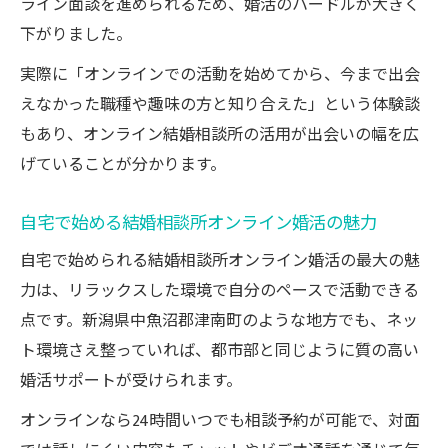
ライン面談を進められるため、婚活のハードルが大きく
理由
下がりました。
忙しい毎日に最適なオンライン婚活の実感
実際に「オンラインでの活動を始めてから、今まで出会
結婚相談所オンラインで叶える効率的な婚
えなかった職種や趣味の方と知り合えた」という体験談
活
もあり、オンライン結婚相談所の活用が出会いの幅を広
忙しい女性に最適な結婚相談所オンライン
げていることが分かります。
活用法
自宅で始める結婚相談所オンライン婚活の魅力
結婚相談所オンラインで仕事と婚活を両立
する方法
自宅で始められる結婚相談所オンライン婚活の最大の魅
結婚相談所オンラインが忙しい毎日に与え
力は、リラックスした環境で自分のペースで活動できる
る余裕
点です。新潟県中魚沼郡津南町のような地方でも、ネッ
結婚相談所オンラインで時間を有効活用し
ト環境さえ整っていれば、都市部と同じように質の高い
た婚活
婚活サポートが受けられます。
オンライン結婚相談所の安心感とその理由
オンラインなら24時間いつでも相談予約が可能で、対面