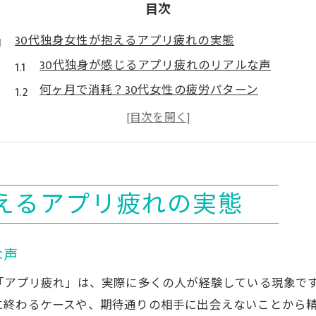
目次
30代独身女性が抱えるアプリ疲れの実態
30代独身が感じるアプリ疲れのリアルな声
何ヶ月で消耗？30代女性の疲労パターン
繰り返すやり取りが30代に与える影響とは
30代独身女性に多いアプリ疲れの原因を解説
メッセージ負担が30代独身に及ぼす心理的負担
婚活のストレスを減らす相談所活用術とは
抱えるアプリ疲れの実態
30代独身が結婚相談所を選ぶメリットとは
オンライン結婚相談所で婚活ストレス軽減
な声
30代女性向け相談所活用で効率的な婚活へ
「アプリ疲れ」は、実際に多くの人が経験している現象で
アプリ疲れ後の相談所活用術を30代視点で紹介
に終わるケースや、期待通りの相手に出会えないことから
婚活の不安を減らす相談所サポートの活用ポイン