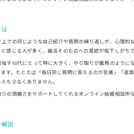
アプリに頼らない30代の新しい婚活戦略
30代独身が選ぶアプリ以外の婚活の選択肢
オンライン結婚相談所を活用した新戦略提案
とは
アプリ離れした30代独身の婚活再構築のコツ
リ上での同じような自己紹介や質問の繰り返しが、心理的
30代女性におすすめの新しい婚活アプローチ
」と感じる人が多く、婚活そのものへの意欲が低下しがち
アプリ疲れから抜け出す30代独身の秘訣
指す30代にとって特に大きく、やり取りが義務のように
無理なく理想へ近づく婚活の見直しポイント
ります。たとえば「毎日同じ質問に答えるのが苦痛」「返
30代独身が無理なく婚活を続ける見直し術
る人も少なくありません。
理想へ近づくための30代向け婚活チェック法
取りの煩雑さをサポートしてくれるオンライン結婚相談所
オンライン結婚相談所で無理をしない婚活を
30代独身女性が納得する婚活の切り替え方法
アプリ疲れに悩む30代の婚活再設計のポイント
を解説