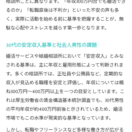
由
相談所ごとに異なります。「年収300万円台でも婚活でき
るのか」「転職直後は不利か」といった不安の声も多
平均年収とハイスペック基準を知る30代婚
く、実際に活動を始める前に基準を把握することが、無
活
駄な心配やストレスを減らす第一歩となります。
婚活で好印象を持たれる30代男性の収入条
件
30代の安定収入基準と社会人男性の課題
30代婚活男性が知っておくべき市場の相場
婚活サービスや結婚相談所において「安定収入」とみな
感
される基準は、主に年収と雇用形態によって判断されま
30代男性が避けたい婚活の収入に関する落
す。多くの相談所では、正社員や公務員など、定期的な
とし穴
収入が見込める職種を安定と評価し、年収については概
必要書類と公的データから見る信頼の証明
ね300万円〜400万円以上を一つの目安としています。こ
30代婚活男性が用意すべき収入証明書類と
れは厚生労働省の賃金構造基本統計調査でも、30代男性
は
の平均年収が約400万円前後と示されているため、婚活
公的データを活用した30代男性の信頼性ア
市場でもこの水準が現実的な基準となっています。
ップ法
しかし、転職やフリーランスなど多様な働き方が広がる