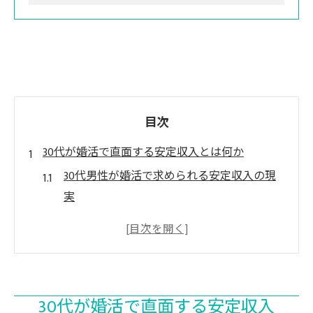
目次
30代が婚活で直面する安定収入とは何か
30代男性が婚活で求められる安定収入の現
実
30代の安定収入基準と社会人男性の課題
婚活市場で重視される30代の年収傾向を解
説
30代社会人が直面する収入証明の重要性と
30代が婚活で直面する安定収入
は