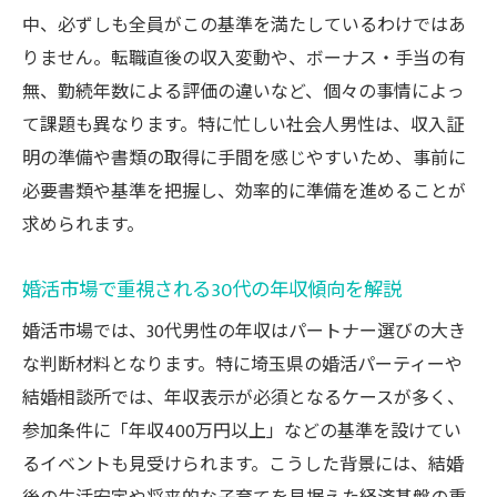
婚活で評価される必要書類のポイントを解
中、必ずしも全員がこの基準を満たしているわけではあ
説
りません。転職直後の収入変動や、ボーナス・手当の有
30代社会人が押さえたい収入証明と信頼関
無、勤続年数による評価の違いなど、個々の事情によっ
係
て課題も異なります。特に忙しい社会人男性は、収入証
安定収入の証明が30代婚活に与える安心感
明の準備や書類の取得に手間を感じやすいため、事前に
忙しい社会人に適した効率的な婚活法
必要書類や基準を把握し、効率的に準備を進めることが
求められます。
30代男性向け効率的な婚活の進め方を紹介
忙しい社会人でも続けやすい婚活の工夫
婚活市場で重視される30代の年収傾向を解説
一人参加型イベントと30代男性の相性とは
婚活市場では、30代男性の年収はパートナー選びの大き
短時間婚活で成果を上げる30代社会人のポ
な判断材料となります。特に埼玉県の婚活パーティーや
イント
結婚相談所では、年収表示が必須となるケースが多く、
アクセス良好なサービス活用法を30代男性
参加条件に「年収400万円以上」などの基準を設けてい
へ提案
るイベントも見受けられます。こうした背景には、結婚
納得と安心を得るための婚活成功ガイド