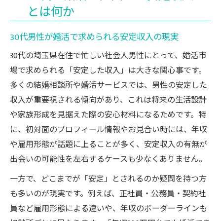
とは何か
公的データが示す30代男性の安定収入水準
忙しくても始めやすい30代男性婚活の第一歩
30代男性が婚活で求められる安定収入の現実
30代社会人男性が効率よく婚活を始めるコ
30代の埼玉県在住で忙しい社会人男性にとって、婚活市
ツ
場で求められる「安定した収入」は大きな関心事です。
忙しい30代男性に最適な婚活サービスの選
多くの結婚相談所や婚活サービスでは、男性の安定した
び方
収入が重要視される傾向があり、これは将来の生活設計
短時間でも始められる30代の婚活方法まと
や家族形成を見据えた際の安心材料になるためです。特
め
に、初対面のプロフィール情報やお見合い時には、年収
30代男性が無理なく続けられる婚活の工夫
や雇用形態が話題に上ることが多く、安定収入の有無が
出会いの可能性を左右するケースも少なくありません。
仕事と両立しやすい30代向け婚活戦略の基
本
一方で、どこまでが「安定」とされるのか疑問を持つ方
婚活市場で評価される収入基準のヒント
も多いのが現実です。例えば、正社員・公務員・契約社
30代男性の年収が婚活市場で評価される理
員など雇用形態による違いや、年収のボーダーラインも