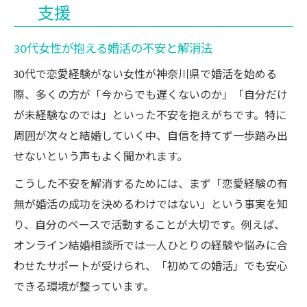
恋愛経験なしから始めるオンライン婚活の秘訣
支援
恋愛経験なしの30代女性が自信を持つコツ
オンライン結婚相談所活用で婚活が身近に
30代女性が抱える婚活の不安と解消法
未経験からの婚活を支えるカウンセラーの
30代で恋愛経験がない女性が神奈川県で婚活を始める
力
際、多くの方が「今からでも遅くないのか」「自分だけ
30代女性がオンライン婚活で気をつけたい
が未経験なのでは」といった不安を抱えがちです。特に
点
周囲が次々と結婚していく中、自信を持てず一歩踏み出
せないという声もよく聞かれます。
オンライン面談で伝えるべき自分らしさと
は
こうした不安を解消するためには、まず「恋愛経験の有
神奈川県における30代向け結婚相談所の魅力
無が婚活の成功を決めるわけではない」という事実を知
30代女性に選ばれる結婚相談所の特徴とは
り、自分のペースで活動することが大切です。例えば、
オンライン結婚相談所では一人ひとりの経験や悩みに合
神奈川県で人気のオンライン相談所の魅力
わせたサポートが受けられ、「初めての婚活」でも安心
相談所選びで重視すべきサポート体制
できる環境が整っています。
30代女性が安心できる婚活環境の作り方