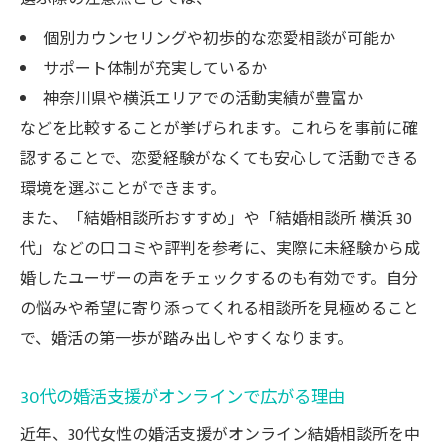
結婚相談所を活用した効率的な婚活の流れ
個別カウンセリングや初歩的な恋愛相談が可能か
自分らしく婚活ができる方法を徹底解説
サポート体制が充実しているか
30代女性が自分らしく婚活するための心得
神奈川県や横浜エリアでの活動実績が豊富か
恋愛経験なしでも自然体で活動できる工夫
などを比較することが挙げられます。これらを事前に確
オンライン婚活で自分らしさを伝える方法
認することで、恋愛経験がなくても安心して活動できる
30代女性に向けた安心の自己開示テクニッ
環境を選ぶことができます。
ク
また、「結婚相談所おすすめ」や「結婚相談所 横浜 30
婚活を楽しむための心構えと実践ポイント
代」などの口コミや評判を参考に、実際に未経験から成
婚したユーザーの声をチェックするのも有効です。自分
の悩みや希望に寄り添ってくれる相談所を見極めること
で、婚活の第一歩が踏み出しやすくなります。
30代の婚活支援がオンラインで広がる理由
近年、30代女性の婚活支援がオンライン結婚相談所を中