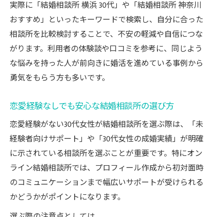
実際に「結婚相談所 横浜 30代」や「結婚相談所 神奈川
恋愛経験なしでも相談しやすい理由を解説
おすすめ」といったキーワードで検索し、自分に合った
初めてでも安心なオンライン相談所活用法
相談所を比較検討することで、不安の軽減や自信につな
初めての30代婚活を支える相談所サポート
がります。利用者の体験談や口コミを参考に、同じよう
オンライン相談所の安心活用術を紹介
な悩みを持った人が前向きに婚活を進めている事例から
恋愛未経験女性でも使いやすい機能とは
勇気をもらう方も多いです。
カウンセラーとの連携で安心感を高める方
法
恋愛経験なしでも安心な結婚相談所の選び方
30代女性が不安を減らすための相談のコツ
恋愛経験がない30代女性が結婚相談所を選ぶ際は、「未
恋愛未経験の30代女性が選ぶ婚活戦略
経験者向けサポート」や「30代女性の成婚実績」が明確
に示されている相談所を選ぶことが重要です。特にオン
恋愛未経験30代女性が実践する婚活戦略
ライン結婚相談所では、プロフィール作成から初対面時
30代女性に合う無理のない婚活ステップ
のコミュニケーションまで幅広いサポートが受けられる
オンライン婚活での自己PRのポイント
かどうかがポイントになります。
未経験でも安心なマッチング方法とは
選ぶ際の注意点としては、