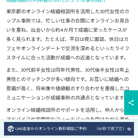
結婚相談所利用者の30代カップル事例紹介
東京都のオンライン結婚相談所を活用した30代女性のカ
ップル事例では、忙しい仕事の合間にオンラインお見合
いを重ね、出会いから約4か月で成婚に至ったケースが
多く見られます。たとえば、平日は夜に面談、休日はカ
フェやオンラインデートで交流を深めるといったライフ
スタイルに合った活動が成婚への近道となっています。
また、30代前半女性は同年代男性、30代後半女性は年上
男性とのマッチングが多い傾向です。お互いに結婚への
意識が高く、将来像や価値観のすり合わせを重視したコ
ミュニケーションが成婚事例の共通点となっています。
オンライン結婚相談所のサポートを活用し、仲人からの
アドバイスや定期的なフィードバックを受けながら進め
たことで、安心して婚活を継続できたという声も多く寄
LINE追加からオンライン無料相談ご予約 （60秒で完了⏰）