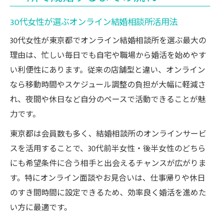
める方法
効率重視で進める30代婚活のオンライン活用法
30代女性が選ぶオンライン結婚相談所活用法
30代女性におすすめの効率的な婚活計画
30代女性が東京都でオンライン結婚相談所を選ぶ最大の
オンライン結婚相談所で時短婚活を実現す
理由は、忙しい毎日でも自宅や職場から婚活を始めやす
るコツ
い利便性にあります。従来の店舗型と違い、オンライン
30代婚活をオンラインで成功させる秘訣
なら移動時間やスケジュール調整の負担が大幅に軽減さ
結婚相談所おすすめの30代女性向け活用術
れ、夜間や休日など自分のペースで活動できることが魅
力です。
忙しい30代女性のための婚活時間の工夫
オンライン結婚相談所が叶える30代女性の安心
東京都は会員数も多く、結婚相談所のオンラインサービ
婚活
スを活用することで、30代前半女性・後半女性のどちら
30代女性が安心できる婚活サポート内容と
にも希望条件に合う相手と出会えるチャンスが広がりま
は
す。特にオンライン面談やお見合いは、仕事帰りや休日
のすき間時間に設定できるため、効率良く婚活を進めた
オンライン相談所が提供する30代向け支援
い方に最適です。
30代前半・後半女性を支える相談体制の特