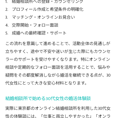
30代前半・後半女性に多い婚活成功パター
結婚相談所への登録・カウンセリング
ン
プロフィール作成と希望条件の明確化
マッチング・オンラインお見合い
交際期間と成婚に関する30代女性の傾向
交際開始・フォロー面談
短期間で成婚した30代女性の体験談
成婚への最終確認・サポート
現実の不安を整理し30代で結婚を決めるための
ポイント
この流れを意識して進めることで、活動全体の見通しが
立ちやすく、途中で不安や迷いが生じた際にもカウンセ
30代女性の現実的な婚活の悩みと解決策
ラーのサポートを受けやすくなります。特にオンライン
婚活現実と30代女性が抱える不安の対処法
相談や定期的なフォロー面談を活用することで、悩みや
30代女性が結婚を決断するための心構え
疑問をその都度解消しながら婚活を継続できる点が、30
婚活現実を受け入れ行動する30代女性の秘
代女性にとって大きな安心材料となります。
訣
売れ残り不安を払拭するオンライン活用法
結婚相談所で始める30代女性の婚活体験談
実際に東京都のオンライン結婚相談所を利用した30代女
性の体験談には、「仕事と両立しやすかった」「オンラ