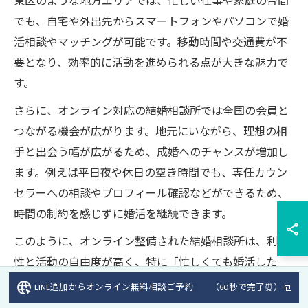
東区のような地方エリアでは、忙しい仕事や家庭の合間
でも、自宅や外出先からスマートフォンやパソコンで婚
活相談やマッチングが可能です。移動時間や交通費が不
要となり、効率的に活動を進められる点が大きな魅力で
す。
さらに、オンライン対応の結婚相談所では全国の会員と
つながる機会が広がります。地元にいながら、理想の相
手と出会う幅が広がるため、成婚へのチャンスが増加し
ます。例えば平日夜や休日の空き時間でも、専任カウン
セラーへの相談やプロフィール確認などができるため、
時間の制約を感じずに婚活を継続できます。
このように、オンライン整備された結婚相談所は、利便
性と活動の自由度が高く、特に「忙しくても婚活した
い」「地元以外の人とも出会いたい」といったニーズに
LINE追加からオンライン無料相談ご予約 （60秒で完了⏰）
応えやすいのが特徴です。