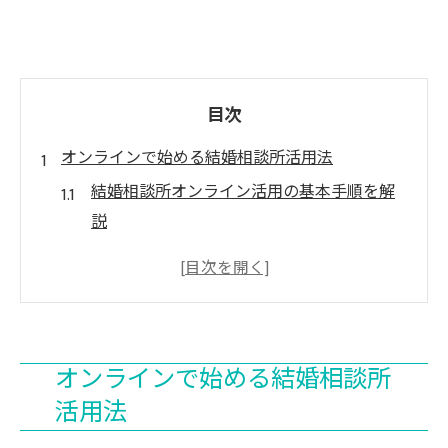
目次
オンラインで始める結婚相談所活用法
結婚相談所オンライン活用の基本手順を解
説
オンライン整備で相談が便利になる理由
結婚相談所オンラインで全国とつながる方
法
オンライン相談のメリットと注意点を知る
オンラインで始める結婚相談所
結婚相談所オンラインの不安を解消するコ
活用法
ツ