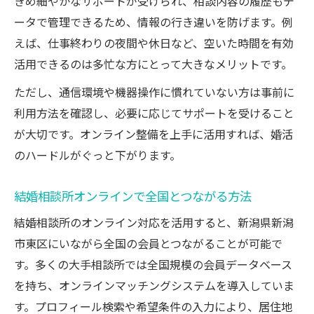
きめ細やかなサポートが受けられ、相談内容の履歴もデ
結婚相談所オンラインの費用感を比較する
ータで管理できるため、情報の行き違いを防げます。例
えば、仕事終わりの夜間や休日など、空いた時間を有効
オンライン相談で婚活の不安を減らす方法
活用できるのは多忙な方にとって大きなメリットです。
結婚相談所オンラインで成婚率が上がる秘
訣
ただし、通信環境や機器操作に慣れていない方は事前に
利用方法を確認し、必要に応じてサポートを受けること
新潟市東区から無理なく始める婚活スタイル
が大切です。オンライン整備を上手に活用すれば、婚活
結婚相談所オンラインで自宅婚活を実現
のハードルがぐっと下がります。
オンライン整備済み相談所の選び方ポイン
ト
結婚相談所オンラインで全国とつながる方法
結婚相談所オンライン利用で成功する秘訣
結婚相談所のオンライン対応を活用すると、新潟県新潟
自分に合った婚活スタイルを見つける方法
市東区にいながら全国の会員とつながることが可能で
結婚相談所オンラインで時間と費用を節約
す。多くの大手相談所では全国規模の会員データベース
を持ち、オンラインマッチングシステムを導入していま
す。プロフィール検索や希望条件の入力により、居住地