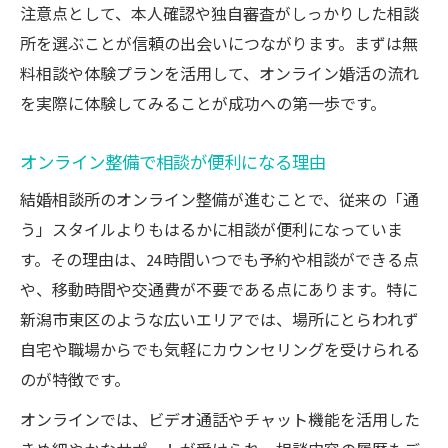
注意点として、本人確認や独自審査がしっかりした相談
結婚相談所オンラインの最新支援制度を知
所を選ぶことが信頼の出会いにつながります。まずは無
る
料相談や体験プランを活用して、オンライン婚活の流れ
オンライン整備による安全な婚活サポート
を実際に体験してみることが成功への第一歩です。
生活に溶け込む婚活をオンライン相談で叶える
結婚相談所オンラインで日常に婚活を取り
オンライン整備で相談が便利になる理由
入れる
結婚相談所のオンライン整備が進むことで、従来の「通
オンライン整備で時間を有効活用する方法
う」スタイルよりもはるかに相談が便利になっていま
結婚相談所オンライン相談の柔軟な活用例
す。その理由は、24時間いつでも予約や相談ができる点
生活リズムに合う婚活スタイルの作り方
や、移動時間や交通費が不要である点にあります。特に
結婚相談所オンラインの気軽な始め方解説
新潟市東区のような広いエリアでは、場所にとらわれず
結婚相談所で押さえたいオンラインの強み
自宅や職場からでも気軽にカウンセリングを受けられる
のが特徴です。
結婚相談所オンライン対応の利便性とは
オンライン整備でプライバシーが守られる
オンラインでは、ビデオ通話やチャット機能を活用した
理由