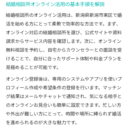
新潟市東区の婚活に最適なオンライン環境とは
結婚相談所オンライン活用の基本手順を解説
結婚相談所オンライン対応で選ぶポイント
結婚相談所のオンライン活用は、新潟県新潟市東区で婚
新潟市東区で使いやすい相談環境を探すコ
活を始める方にとって柔軟で効率的な方法です。まず、
ツ
オンライン対応の結婚相談所を選び、公式サイトや資料
オンライン整備済み結婚相談所の特徴解説
請求からサービス内容を確認します。次に、オンライン
結婚相談所オンライン相談が生活に役立つ
無料相談を予約し、自宅からカウンセラーとの面談を受
理由
けることで、自分に合ったサポート体制や料金プランを
見極めることが可能です。
オンライン環境が婚活効率を上げる仕組み
結婚相談所オンライン整備の最新事情解説
オンライン登録後は、専用のシステムやアプリを使いプ
結婚相談所オンラインサービスの進化と現
ロフィール作成や希望条件の登録を行います。マッチン
状
グ結果はメールやチャットで通知され、気になる相手と
のオンラインお見合いも簡単に設定できます。忙しい方
オンライン整備が広げる婚活の可能性とは
や外出が難しい方にとって、時間や場所に縛られず婚活
新潟市東区で選ぶべきオンライン相談所比
を進められるのが大きな魅力です。
較