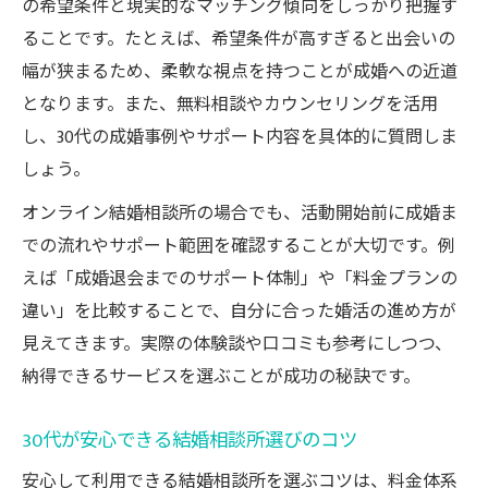
る方法
の希望条件と現実的なマッチング傾向をしっかり把握す
ることです。たとえば、希望条件が高すぎると出会いの
30代向けオンライン結婚相談所の選び方と
幅が狭まるため、柔軟な視点を持つことが成婚への近道
比較
となります。また、無料相談やカウンセリングを活用
30代が知っておきたいオンライン婚活のポ
し、30代の成婚事例やサポート内容を具体的に質問しま
イント
しょう。
30代がオンライン結婚相談所で出会うコツ
と注意点
オンライン結婚相談所の場合でも、活動開始前に成婚ま
での流れやサポート範囲を確認することが大切です。例
失敗しないための30代専用結婚相談所チェック
えば「成婚退会までのサポート体制」や「料金プランの
法
違い」を比較することで、自分に合った婚活の進め方が
30代向け結婚相談所選びで失敗しない秘訣
見えてきます。実際の体験談や口コミも参考にしつつ、
とは
納得できるサービスを選ぶことが成功の秘訣です。
30代が陥りやすい結婚相談所の注意点まと
め
30代が安心できる結婚相談所選びのコツ
30代専用結婚相談所チェックリストの活用
安心して利用できる結婚相談所を選ぶコツは、料金体系