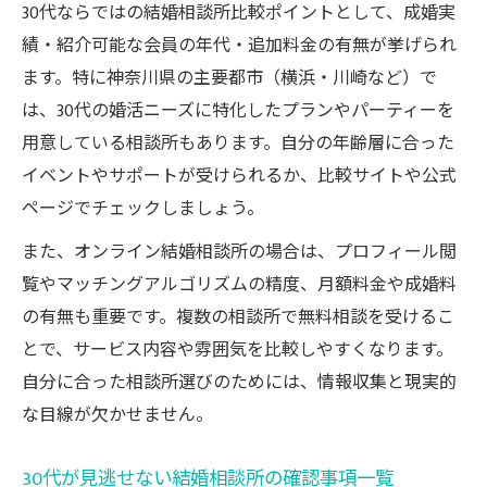
30代が失敗しない結婚相談所比較のコツを
30代ならではの結婚相談所比較ポイントとして、成婚実
紹介
績・紹介可能な会員の年代・追加料金の有無が挙げられ
理想に近づくための30代婚活スタート術
ます。特に神奈川県の主要都市（横浜・川崎など）で
は、30代の婚活ニーズに特化したプランやパーティーを
30代が理想の結婚に近づく婚活スタートの
用意している相談所もあります。自分の年齢層に合った
コツ
イベントやサポートが受けられるか、比較サイトや公式
30代婚活で実践すべき理想実現の具体策を
ページでチェックしましょう。
解説
また、オンライン結婚相談所の場合は、プロフィール閲
30代が婚活で理想を叶えるための行動プラ
覧やマッチングアルゴリズムの精度、月額料金や成婚料
ン
の有無も重要です。複数の相談所で無料相談を受けるこ
30代が婚活で後悔しないためのステップガ
とで、サービス内容や雰囲気を比較しやすくなります。
イド
自分に合った相談所選びのためには、情報収集と現実的
理想の結婚に向けて30代が考えるべき準備
な目線が欠かせません。
事項
30代が見逃せない結婚相談所の確認事項一覧