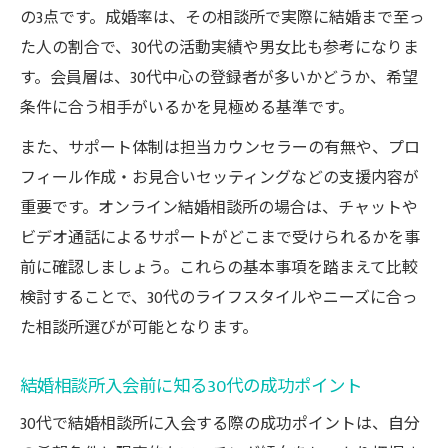
30代が神奈川県で婚活を成功させる秘訣と
の3点です。成婚率は、その相談所で実際に結婚まで至っ
は
た人の割合で、30代の活動実績や男女比も参考になりま
神奈川県で30代が結婚相談所選びで見るべ
す。会員層は、30代中心の登録者が多いかどうか、希望
き点
条件に合う相手がいるかを見極める基準です。
30代が神奈川県で婚活を始める際の注意点
また、サポート体制は担当カウンセラーの有無や、プロ
まとめ
フィール作成・お見合いセッティングなどの支援内容が
神奈川県の30代が相談所入会前に確認する
重要です。オンライン結婚相談所の場合は、チャットや
要素
ビデオ通話によるサポートがどこまで受けられるかを事
神奈川県婚活で30代が重視する結婚相談所
前に確認しましょう。これらの基本事項を踏まえて比較
の特徴
検討することで、30代のライフスタイルやニーズに合っ
オンライン結婚相談所の活用術を30代に伝授
た相談所選びが可能となります。
30代が選ぶべきオンライン結婚相談所の特
結婚相談所入会前に知る30代の成功ポイント
徴
オンライン結婚相談所を30代が有効活用す
30代で結婚相談所に入会する際の成功ポイントは、自分