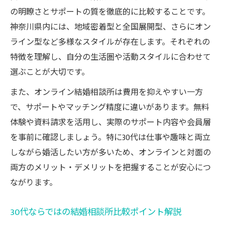
法
の明瞭さとサポートの質を徹底的に比較することです。
30代が結婚相談所で後悔しないための確認
神奈川県内には、地域密着型と全国展開型、さらにオン
事項
ライン型など多様なスタイルが存在します。それぞれの
結婚相談所選びで30代が注意するべき落と
特徴を理解し、自分の生活圏や活動スタイルに合わせて
し穴
選ぶことが大切です。
結婚相談所の比較に役立つ30代注目の着眼点
また、オンライン結婚相談所は費用を抑えやすい一方
30代が重視すべき結婚相談所比較のポイン
で、サポートやマッチング精度に違いがあります。無料
ト集
体験や資料請求を活用し、実際のサポート内容や会員層
30代向け結婚相談所の比較方法と見極めポ
を事前に確認しましょう。特に30代は仕事や趣味と両立
イント
しながら婚活したい方が多いため、オンラインと対面の
30代婚活に役立つ結婚相談所の比較着眼点
両方のメリット・デメリットを把握することが安心につ
解説
ながります。
比較で分かる30代に最適な結婚相談所の特
30代ならではの結婚相談所比較ポイント解説
徴