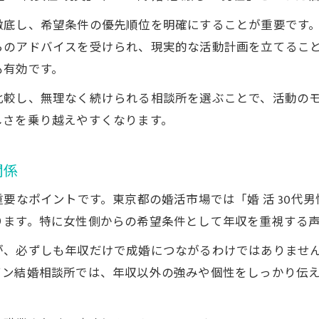
30代婚活経験者のリアルな体験談と学び
徹底し、希望条件の優先順位を明確にすることが重要です
婚活で得た30代の気付きと前進のヒント
らのアドバイスを受けられ、現実的な活動計画を立てるこ
未来につながる30代婚活の成功体験を紹介
も有効です。
オンライン結婚相談所活用の実践例まとめ
比較し、無理なく続けられる相談所を選ぶことで、活動の
30代婚活で変わった価値観と人生観とは
しさを乗り越えやすくなります。
関係
要なポイントです。東京都の婚活市場では「婚 活 30代
ります。特に女性側からの希望条件として年収を重視する
、必ずしも年収だけで成婚につながるわけではありません
イン結婚相談所では、年収以外の強みや個性をしっかり伝