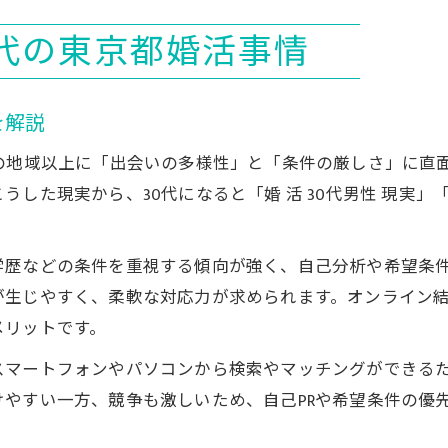
オンライン結婚相談所が広げる新たな出会い
0代の東京都婚活事情
30代に広がるオンライン結婚相談所の魅力
婚活で活用するオンライン相談所の最新動向
を解説
30代男性女性が相談所を選ぶポイントは何か
の地域以上に「出会いの多様性」と「条件の厳しさ」に直
効率化する30代婚活とオンラインの利点
した現実から、30代になると「婚 活 30代男性 現実」「
オンライン相談所で叶える現実的な出会い方
30代婚活の不安を前向きに変えるポイント
歴などの条件を重視する傾向が強く、自己分析や希望条件
30歳で彼氏がいなくても婚活成功のコツ
が生じやすく、柔軟な対応力が求められます。オンライン
32歳からの婚活は厳しい？前向きに進む方法
メリットです。
30代婚活の不安に効く実践アドバイス集
マートフォンやパソコンから検索やマッチングができるた
手遅れ意識を変える30代の心構えとは
やすい一方、競争も激しいため、自己PRや希望条件の優
婚活が地獄にならない考え方と行動パターン