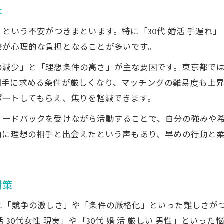
東京都で30代が効率よく婚活する方法
は
30代男性女性が効率的に婚活を進めるコツ
という不安がつきまといます。特に「30代 婚活 手遅れ」
婚活に強いオンライン相談所活用の実際
較が心理的な負担となることが多いです。
30代婚活で大切な時間の使い方と工夫
減少」と「理想条件の高さ」が主な要因です。東京都では
東京都の忙しい30代向け婚活の秘訣
相手に求める条件が厳しくなり、マッチングの難易度も上
効率化を叶える30代婚活のポイント解説
ポートしてもらえ、焦りを軽減できます。
自分らしさを活かすオンライン活用術
ィードバックを受けながら活動することで、自分の強みや
30代ならではの自分らしい婚活設計方法
内に理想の相手と出会えたという声もあり、早めの行動と
オンライン相談所で自分を活かす魅せ方
30代婚活に必要な自己PRと相性の見極め方
オンライン活用で理想の出会いを叶える戦略
対策
自分らしさを失わない30代の婚活術まとめ
に「競争の激しさ」や「条件の厳格化」といった難しさがつ
30代婚活経験者が語る未来への一歩
30代女性 現実」や「30代 婚 活 厳しい 男性」といっ