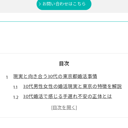
お問い合わせはこちら
目次
現実と向き合う30代の東京都婚活事情
30代男性女性の婚活現実と東京の特徴を解説
30代婚活で感じる手遅れ不安の正体とは
東京で30代が直面する婚活の難しさと対策
30代男性年収と婚活市場での期待値の関係
30代婚活の厳しい現実と乗り越え方を探る