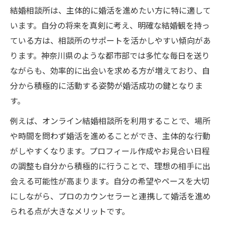
恋愛経験ゼロでも結婚相談所で安心婚活
結婚相談所は、主体的に婚活を進めたい方に特に適して
結婚相談所なら不器用な方も成婚しやすい
います。自分の将来を真剣に考え、明確な結婚観を持っ
理由
ている方は、相談所のサポートを活かしやすい傾向があ
会話が苦手な方に結婚相談所が向くポイン
ります。神奈川県のような都市部では多忙な毎日を送り
ト
ながらも、効率的に出会いを求める方が増えており、自
結婚相談所でプロがリードする安心感とは
分から積極的に活動する姿勢が婚活成功の鍵となりま
す。
結婚相談所で趣味や特技を活かした出会い
方
例えば、オンライン結婚相談所を利用することで、場所
多忙な人こそ結婚相談所のメリットが光る理由
や時間を問わず婚活を進めることができ、主体的な行動
多忙でも効率よく婚活できる結婚相談所の
がしやすくなります。プロフィール作成やお見合い日程
強み
の調整も自分から積極的に行うことで、理想の相手に出
会える可能性が高まります。自分の希望やペースを大切
結婚相談所でスケジュール調整が簡単な理
にしながら、プロのカウンセラーと連携して婚活を進め
由
られる点が大きなメリットです。
結婚相談所が多忙層の婚活を支えるポイン