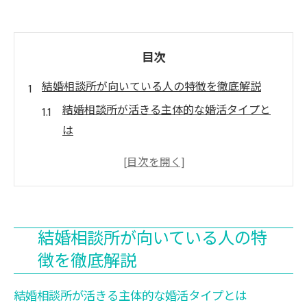
目次
結婚相談所が向いている人の特徴を徹底解説
結婚相談所が活きる主体的な婚活タイプと
は
効率重視の婚活に結婚相談所が最適な理由
真剣な結婚を望む人に結婚相談所が合う背
景
結婚相談所でサポートを活かせる性格傾向
結婚相談所が向いている人の特
結婚相談所のプロサポートが安心な人の特
徴を徹底解説
徴
恋愛経験が少ない方にも結婚相談所は安心
結婚相談所が活きる主体的な婚活タイプとは