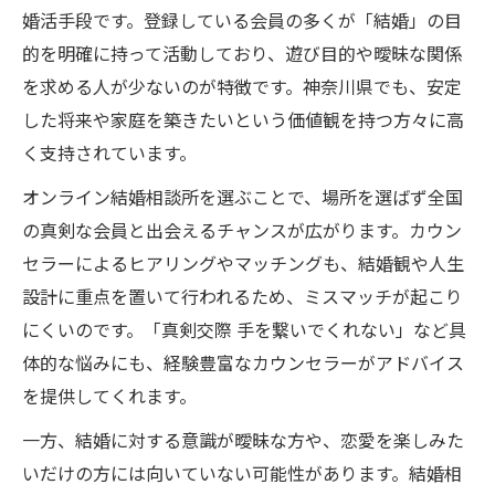
婚活手段です。登録している会員の多くが「結婚」の目
ク
的を明確に持って活動しており、遊び目的や曖昧な関係
結婚相談所を利用する前に考えたいポイン
を求める人が少ないのが特徴です。神奈川県でも、安定
ト
した将来や家庭を築きたいという価値観を持つ方々に高
結婚相談所選びで重視すべき行動パターン
く支持されています。
結婚相談所との相性を知るための質問集
オンライン結婚相談所を選ぶことで、場所を選ばず全国
の真剣な会員と出会えるチャンスが広がります。カウン
セラーによるヒアリングやマッチングも、結婚観や人生
設計に重点を置いて行われるため、ミスマッチが起こり
にくいのです。「真剣交際 手を繋いでくれない」など具
体的な悩みにも、経験豊富なカウンセラーがアドバイス
を提供してくれます。
一方、結婚に対する意識が曖昧な方や、恋愛を楽しみた
いだけの方には向いていない可能性があります。結婚相