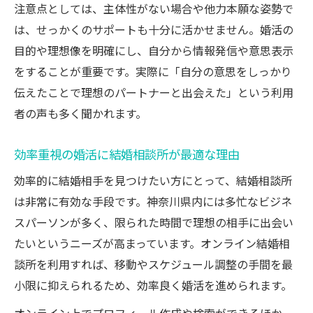
ト
注意点としては、主体性がない場合や他力本願な姿勢で
は、せっかくのサポートも十分に活かせません。婚活の
結婚相談所のオンライン活用で時間を有効
目的や理想像を明確にし、自分から情報発信や意思表示
活用
をすることが重要です。実際に「自分の意思をしっかり
結婚相談所の効率的な活動で成婚率が高ま
伝えたことで理想のパートナーと出会えた」という利用
る仕組み
者の声も多く聞かれます。
オンライン結婚相談所の賢い活用法とは
オンライン結婚相談所で始める新しい婚活
効率重視の婚活に結婚相談所が最適な理由
法
効率的に結婚相手を見つけたい方にとって、結婚相談所
結婚相談所サービスを自宅で受けるメリッ
は非常に有効な手段です。神奈川県内には多忙なビジネ
ト
スパーソンが多く、限られた時間で理想の相手に出会い
オンライン結婚相談所の選び方と活用のコ
たいというニーズが高まっています。オンライン結婚相
ツ
談所を利用すれば、移動やスケジュール調整の手間を最
忙しい方へ結婚相談所のオンラインサポー
小限に抑えられるため、効率良く婚活を進められます。
ト活用術