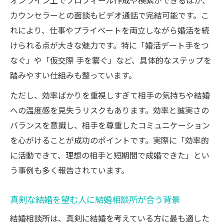
オンライン上でプロフィール作成や検索ができるほか、
結婚相談所の仮交際もオンラインで進める
カウンセラーとの面談もビデオ通話で完結可能です。こ
方法
れにより、仕事やプライベートを両立しながら婚活を続
結婚相談所で向いていない人の傾向を知ろう
けられる点が大きな魅力です。特に「婚活デート手をつ
結婚相談所に向かない性格や価値観の特徴
なぐ」や「仮交際 手を繋ぐ」など、具体的なステップを
受け身すぎる方が結婚相談所で苦戦する理
踏みやすい仕組みも整っています。
由
ただし、効率ばかりを重視しすぎて相手の気持ちや結婚
結婚相談所の活動費用を惜しむ人の注意点
への温度感を見失うリスクもあります。効率と誠実さの
結婚相談所での真剣婚活に消極的な人の傾
バランスを意識し、相手を尊重したコミュニケーション
向
を心がけることが成功のポイントです。実際に「効率的
結婚相談所と自己分析が苦手な人の関係性
に活動できて、理想の相手と短期間で成婚できた」とい
う事例も多く報告されています。
自分は結婚相談所に合うタイプか診断するポイ
ント
真剣な結婚を望む人に結婚相談所が合う背景
結婚相談所が自分に合うか見極める基準
結婚相談所は、真剣に結婚を考えている方に最も適した
結婚相談所で活躍する人の自己診断チェッ