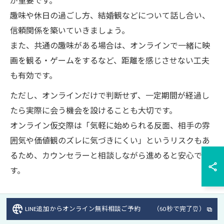
が重要です。
趣味や休日の過ごし方、結婚観などについて話し合い、
信頼関係を築いていきましょう。
また、共通の趣味がある場合は、オンラインで一緒に映
画を観る・ゲームをするなど、距離を感じさせない工夫
も有効です。
ただし、オンラインだけで判断せず、一定期間が経過し
たら実際に会う機会を設けることも大切です。
オンライン仮交際は「気軽に始められる反面、相手の雰
囲気や価値観のズレに気づきにくい」というリスクもあ
るため、カウンセラーと相談しながら進めると安心で
す。
LINE追加からオンライン無料相談ご予約 （60秒で完了⏰）
結婚相談所で向いていない人の