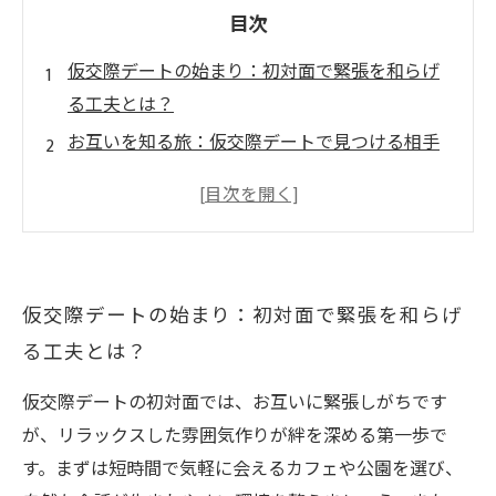
目次
仮交際デートの始まり：初対面で緊張を和らげ
る工夫とは？
お互いを知る旅：仮交際デートで見つける相手
の本当の魅力
価値観のすり合わせ：仮交際期間に大切なコミ
ュニケーション術
絆を深めるデートプランの秘密：自然な交流を
仮交際デートの始まり：初対面で緊張を和らげ
促すアイデア集
る工夫とは？
仮交際の終盤で見極めるべきポイントと未来へ
のステップ
仮交際デートの初対面では、お互いに緊張しがちです
成功する仮交際デートとは？結婚相談所のプロ
が、リラックスした雰囲気作りが絆を深める第一歩で
が教える秘訣
す。まずは短時間で気軽に会えるカフェや公園を選び、