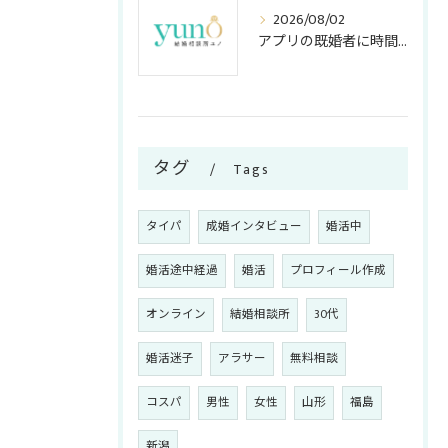
2026/08/02
アプリの既婚者に時間を奪われない！アラサー女子が知っておくべき嘘の見破り方
タグ
Tags
タイパ
成婚インタビュー
婚活中
婚活途中経過
婚活
プロフィール作成
オンライン
結婚相談所
30代
婚活迷子
アラサー
無料相談
コスパ
男性
女性
山形
福島
新潟