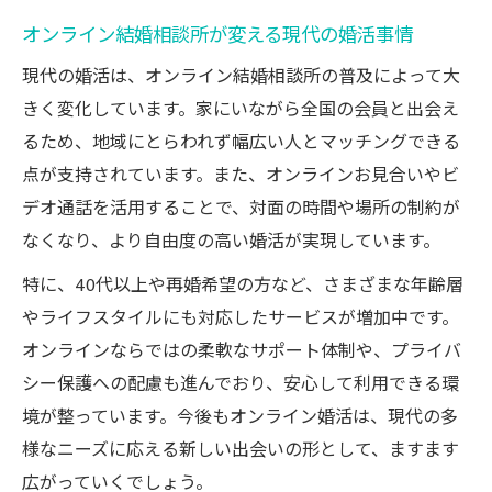
オンラインで婚活する際の注意点とは
オンライン結婚相談所が変える現代の婚活事情
オンライン婚活のデメリットと対策を知る
現代の婚活は、オンライン結婚相談所の普及によって大
家でできるオンライン婚活の注意点を解説
きく変化しています。家にいながら全国の会員と出会え
安心して利用するためのオンライン相談所
るため、地域にとらわれず幅広い人とマッチングできる
選び
点が支持されています。また、オンラインお見合いやビ
スマホ婚活で気を付けたいポイントまとめ
デオ通話を活用することで、対面の時間や場所の制約が
オンライン結婚相談所でよくある失敗例と
なくなり、より自由度の高い婚活が実現しています。
対策
特に、40代以上や再婚希望の方など、さまざまな年齢層
やライフスタイルにも対応したサービスが増加中です。
オンラインならではの柔軟なサポート体制や、プライバ
シー保護への配慮も進んでおり、安心して利用できる環
境が整っています。今後もオンライン婚活は、現代の多
様なニーズに応える新しい出会いの形として、ますます
広がっていくでしょう。