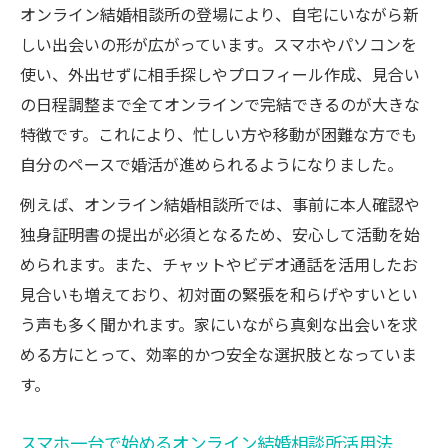
オンライン結婚相談所の登場により、自宅にいながら新
ツ
しい出会いの形が広がっています。スマホやパソコンを
自宅で叶うオンライン結婚相談所活用法
使い、外出せずに相手探しやプロフィール作成、見合い
オンライン結婚相談所を安心して利用する
の日程調整まで全てオンラインで完結できるのが大きな
手順
特徴です。これにより、忙しい方や移動が困難な方でも
スマホとオンライン婚活の賢い組み合わせ
自分のペースで婚活が進められるようになりました。
方
例えば、オンライン結婚相談所では、事前に本人確認や
家でオンライン婚活を成功させるポイント
独身証明書の提出が必須となるため、安心して活動を始
オンライン相談所のサポート体制を徹底比
められます。また、チャットやビデオ通話を活用したお
較
見合いも増えており、初対面の緊張を和らげやすいとい
自宅で始めるオンライン婚活の便利な流れ
う声も多く聞かれます。家にいながら真剣な出会いを求
効率よく理想の相手を見つけるオンライン術
める方にとって、効率的かつ安全な選択肢となっていま
す。
オンラインで理想の結婚相手を見つけるコ
ツ
スマホ一台で始めるオンライン結婚相談所活用法