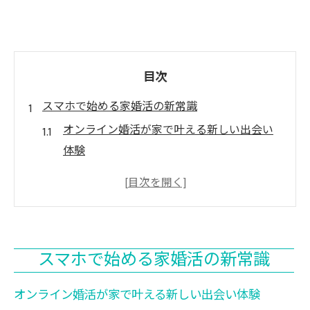
目次
スマホで始める家婚活の新常識
オンライン婚活が家で叶える新しい出会い
体験
スマホ一台で始めるオンライン結婚相談所
活用法
効率重視で選ぶオンライン婚活のメリット
とは
スマホで始める家婚活の新常識
オンライン結婚相談所が変える現代の婚活
事情
オンライン婚活が家で叶える新しい出会い体験
自宅で安心して進めるオンライン婚活のコ