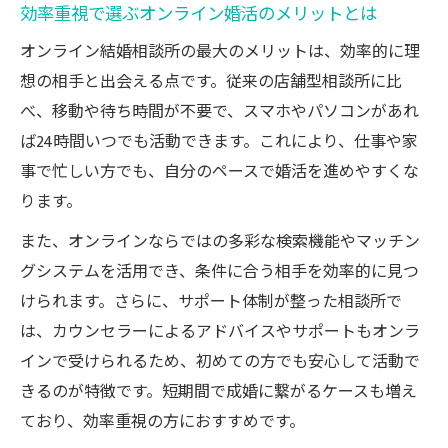
自宅で可能なオンラインお見合いの進め方
効率重視で選ぶオンライン婚活のメリットとは
プライバシー重視のオンライン婚活サポー
オンライン結婚相談所の最大のメリットは、効率的に理
ト活用術
想の相手と出会える点です。従来の店舗型相談所に比
成婚へ導くオンライン相談所の選び方
べ、移動や待ち時間が不要で、スマホやパソコンがあれ
オンライン結婚相談所を選ぶ際の重要ポイ
ば24時間いつでも活動できます。これにより、仕事や家
ント
事で忙しい方でも、自分のペースで婚活を進めやすくな
ります。
スマホで比較するオンライン婚活サービス
の特徴
また、オンラインならではの多彩な検索機能やマッチン
成婚実績が高いオンライン相談所の見極め
グシステムを活用でき、条件に合う相手を効率的に見つ
方
けられます。さらに、サポート体制が整った相談所で
は、カウンセラーによるアドバイスやサポートもオンラ
オンライン婚活で後悔しない相談所選びの
インで受けられるため、初めての方でも安心して活動で
コツ
きるのが特徴です。短期間で成婚に繋がるケースも増え
サポート重視のオンライン結婚相談所の探
ており、効率重視の方におすすめです。
し方