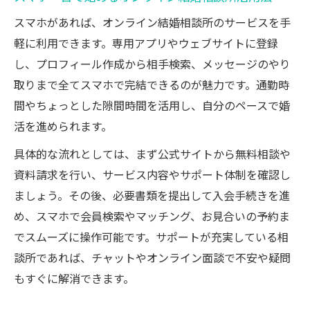
スマホ活用でオンライン婚活を効率化する
スマホがあれば、オンライン結婚相談所のサービスを手
方法
軽に利用できます。専用アプリやウェブサイトに登録
オンライン結婚相談所のマッチング機能を
し、プロフィール作成から相手検索、メッセージのやり
活用
取りまで全てスマホで完結できるのが魅力です。通勤時
家でできるオンライン婚活の時短テクニッ
間やちょっとした隙間時間を活用し、自分のペースで婚
ク
活を進められます。
オンライン婚活で出会いの幅を広げる秘訣
具体的な流れとしては、まず公式サイトから無料相談や
家にいながら安心して相談できる婚活方法
資料請求を行い、サービス内容やサポート体制を確認し
オンライン結婚相談所で安心相談を実現す
ましょう。その後、必要書類を提出して入会手続きを進
る方法
め、スマホで会員検索やマッチング、お見合いの予約ま
家でも気軽に受けられるオンラインサポー
でスムーズに操作可能です。サポートが充実している相
ト体験
談所であれば、チャットやオンライン面談で不安や疑問
オンライン婚活で信頼できる相談を受ける
もすぐに解消できます。
ポイント