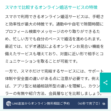
スマホで比較するオンライン婚活サービスの特徴
スマホで利用できるオンライン婚活サービスは、手軽さ
と効率性が最大の特徴です。通勤中や自宅で隙間時間に
プロフィール検索やメッセージのやり取りができるた
め、忙しい方でも自分のペースで婚活を進められます。
最近では、ビデオ通話によるオンラインお見合い機能を
備えたサービスも増えており、対面に近い形で相手とコ
ミュニケーションを取ることが可能です。
一方で、スマホだけで完結するサービスには、サポート
体制や安全面の違いがある点に注意が必要です。例え
ば、アプリ型と結婚相談所型の違いを理解し、カウンセ
ラーの有無や紹介方法、会員層などを比較しましょう。
自分の結婚観やライフスタイルに合ったサービス選び
LINE追加からオンライン無料相談ご予約 （60秒で完了⏰）
が、後悔しない婚活への第一歩となります。