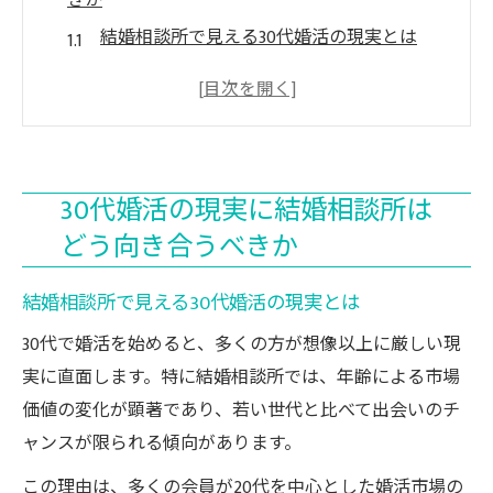
きか
結婚相談所で見える30代婚活の現実とは
30代女性の婚活が直面する壁と結婚相談所
の役割
30代男性が結婚相談所で抱える本音と対策
婚活地獄を避ける30代の結婚相談所活用法
30代婚活の現実に結婚相談所は
厳しい現実に結婚相談所はどう応えるのか
どう向き合うべきか
結婚相談所を通じた30代の婚活が厳しい理由と
は
結婚相談所で見える30代婚活の現実とは
結婚相談所で30代が苦戦する要因を分析
30代で婚活を始めると、多くの方が想像以上に厳しい現
市場価値の変化が結婚相談所に与える影響
実に直面します。特に結婚相談所では、年齢による市場
30代女性の婚活厳しい現実と理由を解説
価値の変化が顕著であり、若い世代と比べて出会いのチ
30代男性が結婚相談所で直面する現実の壁
ャンスが限られる傾向があります。
高望みが招く結婚相談所利用時の落とし穴
この理由は、多くの会員が20代を中心とした婚活市場の