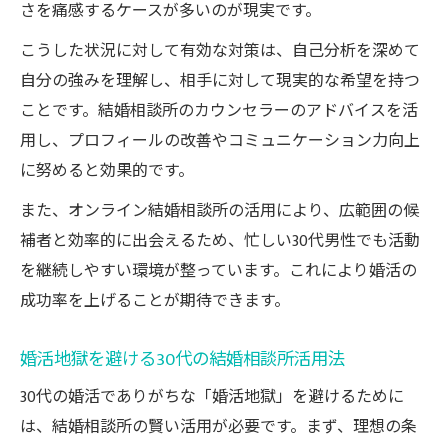
結婚相談所で市場価値を上げるための工夫
さを痛感するケースが多いのが現実です。
理想と現実のギャップを埋める婚活対策案
こうした状況に対して有効な対策は、自己分析を深めて
結婚相談所で理想と現実のギャップを見直
自分の強みを理解し、相手に対して現実的な希望を持つ
す方法
ことです。結婚相談所のカウンセラーのアドバイスを活
現実的な婚活条件の設定と結婚相談所活用
用し、プロフィールの改善やコミュニケーション力向上
術
に努めると効果的です。
オンライン結婚相談所で理想に近づく婚活
また、オンライン結婚相談所の活用により、広範囲の候
方法
補者と効率的に出会えるため、忙しい30代男性でも活動
結婚相談所で高望みを抑えるための考え方
を継続しやすい環境が整っています。これにより婚活の
30代婚活の理想と現実を結婚相談所で調整
成功率を上げることが期待できます。
する
婚活地獄を避ける30代の結婚相談所活用法
30代の婚活でありがちな「婚活地獄」を避けるために
は、結婚相談所の賢い活用が必要です。まず、理想の条