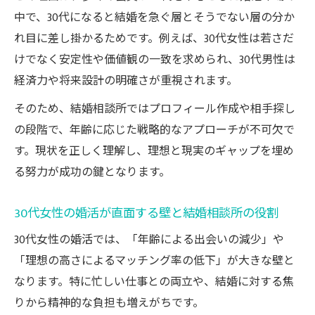
オンライン結婚相談所を活用する現実的な戦略
中で、30代になると結婚を急ぐ層とそうでない層の分か
オンライン結婚相談所で広がる婚活の可能
れ目に差し掛かるためです。例えば、30代女性は若さだ
性
けでなく安定性や価値観の一致を求められ、30代男性は
経済力や将来設計の明確さが重視されます。
30代向けのオンライン結婚相談所活用ポイ
ント
そのため、結婚相談所ではプロフィール作成や相手探し
結婚相談所とオンラインサービスの違いを
の段階で、年齢に応じた戦略的なアプローチが不可欠で
比較
す。現状を正しく理解し、理想と現実のギャップを埋め
る努力が成功の鍵となります。
効率的な婚活を叶えるオンライン結婚相談
所の選び方
30代女性の婚活が直面する壁と結婚相談所の役割
オンライン結婚相談所で失敗しない30代婚
活術
30代女性の婚活では、「年齢による出会いの減少」や
「理想の高さによるマッチング率の低下」が大きな壁と
30代で結婚できる可能性を高める行動指針
なります。特に忙しい仕事との両立や、結婚に対する焦
結婚相談所で成功する30代の行動パターン
りから精神的な負担も増えがちです。
現実に即した婚活条件の見直し方と結婚相