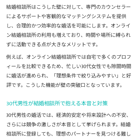
結婚相談所はこうした壁に対して、専門のカウンセラー
談所活用
によるサポートや客観的なマッチングシステムを提供
結婚相談所で成婚率を上げる30代の習慣と
し、合理的かつ効率的な婚活を可能にします。オンライ
は
ン結婚相談所の利用も増えており、時間や場所に縛られ
オンライン結婚相談所で婚活を加速させる
ずに活動できる点が大きなメリットです。
方法
例えば、オンライン結婚相談所では自宅で多くのプロフ
婚活で後悔しないための30代結婚相談所利
ィールを比較できるため、忙しい30代女性でも隙間時間
用術
に婚活が進められ、「理想条件で絞り込みやすい」と好
市場価値の変化を知って婚活に生かす方法
評です。こうした機能が壁の突破口となっています。
結婚相談所で知る30代の市場価値の現実
年齢別市場価値と結婚相談所活用戦略
30代男性が結婚相談所で抱える本音と対策
婚活成功の鍵は市場価値の見極めにあり
30代男性の婚活では、経済的安定や将来設計への不安、
30代女性が結婚相談所で意識すべき市場価
さらには競争の激しさが本音として挙げられます。結婚
値
相談所に登録しても、理想のパートナーを見つける難し