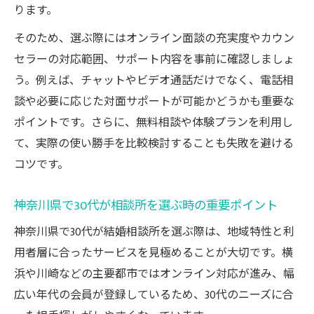
オンライン相談所で広がる神奈川県の30代
ります。
婚活
そのため、選ぶ際にはオンライン面談の充実度やカウン
30代が満足する神奈川の婚活サポート体制
セラーの対応範囲、サポート内容を事前に確認しましょ
とは
う。例えば、チャットやビデオ通話だけでなく、電話相
忙しい30代が注目する結婚相談所活用法
談や必要に応じた対面サポートが可能かどうかも重要な
仕事が忙しい30代向けオンライン婚活のコ
ポイントです。さらに、無料相談や体験プランを利用し
ツ
て、実際の使い勝手を比較検討することも失敗を避ける
コツです。
30代の多忙な毎日に最適なオンライン相談
所活用術
神奈川県で30代が相談所を選ぶ時の重要ポイント
神奈川県の30代が選ぶ効率的な婚活方法と
神奈川県で30代が結婚相談所を選ぶ際は、地域特性と利
は
用者層に合ったサービスを見極めることが大切です。横
時間を有効活用する30代向け結婚相談所の
浜や川崎などの主要都市ではオンライン対応が進み、幅
選び方
広い年代の会員が登録しているため、30代のニーズに合
忙しい30代も安心できるオンライン婚活サ