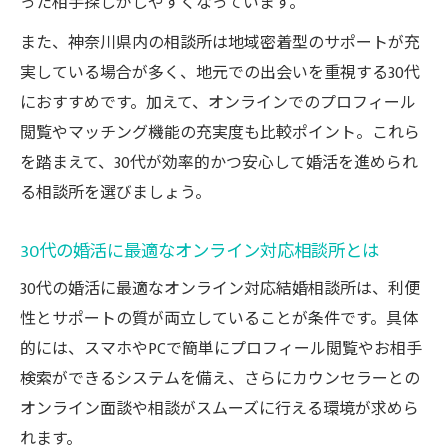
った相手探しがしやすくなっています。
ポート
また、神奈川県内の相談所は地域密着型のサポートが充
納得の出会いを叶えるオンライン婚活術
実している場合が多く、地元での出会いを重視する30代
30代が満足するオンライン婚活の進め方
におすすめです。加えて、オンラインでのプロフィール
神奈川30代のためのオンライン婚活成功術
閲覧やマッチング機能の充実度も比較ポイント。これら
納得の出会いを実現する30代向け相談所選
を踏まえて、30代が効率的かつ安心して婚活を進められ
び
る相談所を選びましょう。
30代が理想の結婚相手に出会うオンライン
活用法
30代の婚活に最適なオンライン対応相談所とは
神奈川県内で広がる30代のオンライン婚活
30代の婚活に最適なオンライン対応結婚相談所は、利便
事例
性とサポートの質が両立していることが条件です。具体
オンライン型結婚相談所選びで失敗しないコツ
的には、スマホやPCで簡単にプロフィール閲覧やお相手
30代が失敗しない相談所選びのチェックリ
検索ができるシステムを備え、さらにカウンセラーとの
スト
オンライン面談や相談がスムーズに行える環境が求めら
神奈川県30代におすすめのオンライン相談
れます。