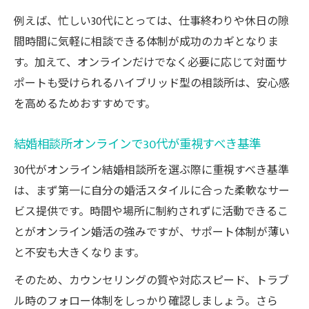
所比較
例えば、忙しい30代にとっては、仕事終わりや休日の隙
30代が見誤りやすいオンライン相談所の落
間時間に気軽に相談できる体制が成功のカギとなりま
とし穴
す。加えて、オンラインだけでなく必要に応じて対面サ
オンライン結婚相談所で30代が注意すべき
ポートも受けられるハイブリッド型の相談所は、安心感
点
を高めるためおすすめです。
30代に合うサポート体制の見極め方
結婚相談所オンラインで30代が重視すべき基準
自分に合う神奈川相談所の見極めポイント
30代がオンライン結婚相談所を選ぶ際に重視すべき基準
30代が納得できる神奈川相談所の条件とは
は、まず第一に自分の婚活スタイルに合った柔軟なサー
神奈川県で30代に合う結婚相談所の特徴と
ビス提供です。時間や場所に制約されずに活動できるこ
選び方
とがオンライン婚活の強みですが、サポート体制が薄い
オンライン対応で30代が満足する相談所の
と不安も大きくなります。
探し方
そのため、カウンセリングの質や対応スピード、トラブ
自分に最適な30代向け神奈川相談所見極め
ル時のフォロー体制をしっかり確認しましょう。さら
方法