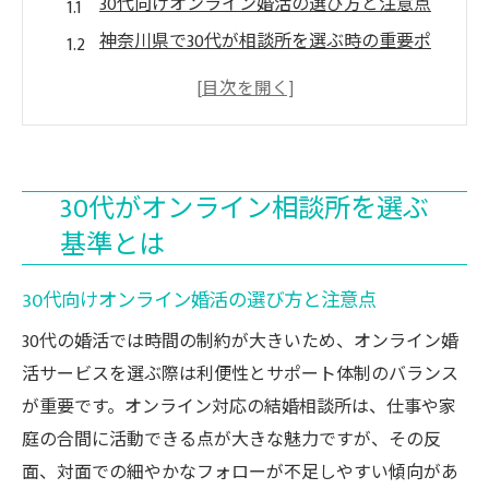
30代向けオンライン婚活の選び方と注意点
神奈川県で30代が相談所を選ぶ時の重要ポ
イント
30代の婚活に最適なオンライン対応相談所
とは
結婚相談所オンラインで30代が重視すべき
30代がオンライン相談所を選ぶ
基準
基準とは
神奈川の結婚相談所で30代に合う選択方法
神奈川県内で活躍30代の婚活最前線
30代向けオンライン婚活の選び方と注意点
神奈川県30代の婚活事情とオンライン活用
30代の婚活では時間の制約が大きいため、オンライン婚
法
活サービスを選ぶ際は利便性とサポート体制のバランス
30代婚活成功者に学ぶ神奈川相談所の選択
が重要です。オンライン対応の結婚相談所は、仕事や家
ポイント
庭の合間に活動できる点が大きな魅力ですが、その反
神奈川で30代が選ぶ結婚相談所のトレンド
面、対面での細やかなフォローが不足しやすい傾向があ